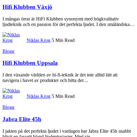
Hifi Klubben Växjö
I mångas öron är HiFi Klubben synonymt med högkvalitativ
ljudteknik och en passion för det perfekta ljudet. I den småländska
…
Niklas Krog
5 Min Read
Blogg
Hifi Klubben Uppsala
I den växande världen av hi-fi-teknik är det inte alltid lätt att
navigera i havet av produkter och hitta det
…
Niklas Krog
5 Min Read
Blogg
Jabra Elite 45h
I jakten på det perfekta ljudet i vardagen har Jabra Elite 45h snabbt
blivit en favorit bland ljudentusiaster. Med sin
…