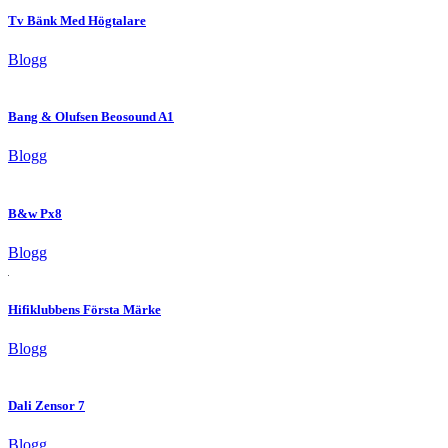
Tv Bänk Med Högtalare
Blogg
Bang & Olufsen Beosound A1
Blogg
B&w Px8
Blogg
Hifiklubbens Första Märke
Blogg
Dali Zensor 7
Blogg