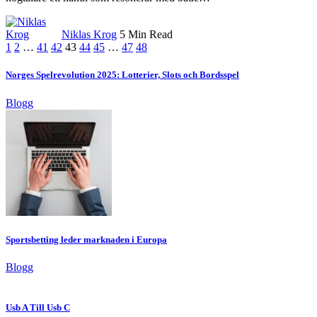
Niklas Krog
5 Min Read
1
2
…
41
42
43
44
45
…
47
48
Norges Spelrevolution 2025: Lotterier, Slots och Bordsspel
Blogg
Sportsbetting leder marknaden i Europa
Blogg
Usb A Till Usb C