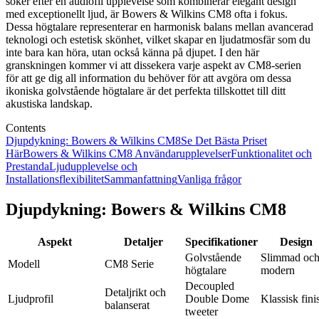
söker efter en audiofil upplevelse som kombinerar elegant design
med exceptionellt ljud, är Bowers & Wilkins CM8 ofta i fokus.
Dessa högtalare representerar en harmonisk balans mellan avancerad
teknologi och estetisk skönhet, vilket skapar en ljudatmosfär som du
inte bara kan höra, utan också känna på djupet. I den här
granskningen kommer vi att dissekera varje aspekt av CM8-serien
för att ge dig all information du behöver för att avgöra om dessa
ikoniska golvstående högtalare är det perfekta tillskottet till ditt
akustiska landskap.
Contents
Djupdykning: Bowers & Wilkins CM8
Se Det Bästa Priset
Här
Bowers & Wilkins CM8 Användarupplevelser
Funktionalitet och
Prestanda
Ljudupplevelse och
Installationsflexibilitet
Sammanfattning
Vanliga frågor
Djupdykning: Bowers & Wilkins CM8
Aspekt
Detaljer
Specifikationer
Design
Golvstående
Slimmad oc
Modell
CM8 Serie
högtalare
modern
Decoupled
Detaljrikt och
Ljudprofil
Double Dome
Klassisk fini
balanserat
tweeter