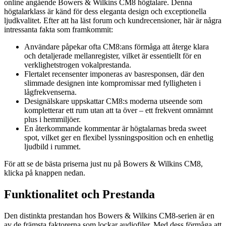
online angående Bowers & Wilkins CM8 högtalare. Denna
högtalarklass är känd för dess eleganta design och exceptionella
ljudkvalitet. Efter att ha läst forum och kundrecensioner, här är några
intressanta fakta som framkommit:
Användare påpekar ofta CM8:ans förmåga att återge klara
och detaljerade mellanregister, vilket är essentiellt för en
verklighetstrogen vokalprestanda.
Flertalet recensenter imponeras av basresponsen, där den
slimmade designen inte kompromissar med fylligheten i
lågfrekvenserna.
Designälskare uppskattar CM8:s moderna utseende som
kompletterar ett rum utan att ta över – ett frekvent omnämnt
plus i hemmiljöer.
En återkommande kommentar är högtalarnas breda sweet
spot, vilket ger en flexibel lyssningsposition och en enhetlig
ljudbild i rummet.
För att se de bästa priserna just nu på Bowers & Wilkins CM8,
klicka på knappen nedan.
Funktionalitet och Prestanda
Den distinkta prestandan hos Bowers & Wilkins CM8-serien är en
av de främsta faktorerna som lockar audiofiler. Med dess förmåga att