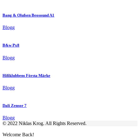
Bang & Olufsen Beosound A1
Blogg
B&w Px8
Blogg
Hifiklubbens Första Märke
Blogg
Dali Zensor 7
Blogg
© 2022 Niklas Krog. All Rights Reserved.
Welcome Back!