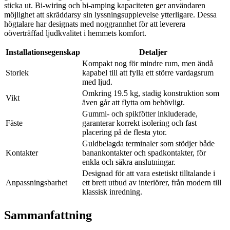
sticka ut. Bi-wiring och bi-amping kapaciteten ger användaren
möjlighet att skräddarsy sin lyssningsupplevelse ytterligare. Dessa
högtalare har designats med noggrannhet för att leverera
oöverträffad ljudkvalitet i hemmets komfort.
Installationsegenskap
Detaljer
Kompakt nog för mindre rum, men ändå
Storlek
kapabel till att fylla ett större vardagsrum
med ljud.
Omkring 19.5 kg, stadig konstruktion som
Vikt
även går att flytta om behövligt.
Gummi- och spikfötter inkluderade,
Fäste
garanterar korrekt isolering och fast
placering på de flesta ytor.
Guldbelagda terminaler som stödjer både
Kontakter
banankontakter och spadkontakter, för
enkla och säkra anslutningar.
Designad för att vara estetiskt tilltalande i
Anpassningsbarhet
ett brett utbud av interiörer, från modern till
klassisk inredning.
Sammanfattning