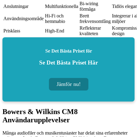
Bi-wiring
Anslutningar
Multifunktionella
Tidlös elega
förmåga
Hi-Fi och
Brett
Integrerar i a
Användningsområde
hemmabio
frekvensomfång
miljöer
Reflekterar
Kompromiss
Prisklass
High-End
kvaliteten
design
Se Det Bästa Priset för
Se Det Bästa Priset Här
Jämför nu!
Bowers & Wilkins CM8
Användarupplevelser
Många audiofiler och musikentusiaster har delat sina erfarenheter