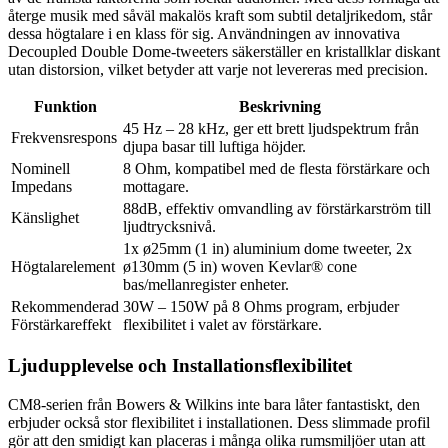
återge musik med såväl makalös kraft som subtil detaljrikedom, står
dessa högtalare i en klass för sig. Användningen av innovativa
Decoupled Double Dome-tweeters säkerställer en kristallklar diskant
utan distorsion, vilket betyder att varje not levereras med precision.
Funktion
Beskrivning
45 Hz – 28 kHz, ger ett brett ljudspektrum från
Frekvensrespons
djupa basar till luftiga höjder.
Nominell
8 Ohm, kompatibel med de flesta förstärkare och
Impedans
mottagare.
88dB, effektiv omvandling av förstärkarström till
Känslighet
ljudtrycksnivå.
1x ø25mm (1 in) aluminium dome tweeter, 2x
Högtalarelement
ø130mm (5 in) woven Kevlar® cone
bas/mellanregister enheter.
Rekommenderad
30W – 150W på 8 Ohms program, erbjuder
Förstärkareffekt
flexibilitet i valet av förstärkare.
Ljudupplevelse och Installationsflexibilitet
CM8-serien från Bowers & Wilkins inte bara låter fantastiskt, den
erbjuder också stor flexibilitet i installationen. Dess slimmade profil
gör att den smidigt kan placeras i många olika rumsmiljöer utan att