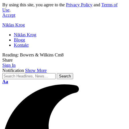
By using this site, you agree to the
Privacy Policy
and
Terms of
Use
.
Accept
Niklas Krog
Niklas Krog
Blogg
Kontakt
Reading:
Bowers & Wilkins Cm8
Share
Sign In
Notification
Show More
Font
Aa
Resizer