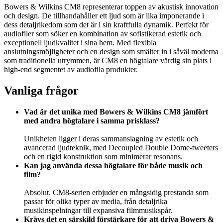
Bowers & Wilkins CM8 representerar toppen av akustisk innovation
och design. De tillhandahåller ett ljud som är lika imponerande i
dess detaljrikedom som det är i sin kraftfulla dynamik. Perfekt för
audiofiler som söker en kombination av sofistikerad estetik och
exceptionell ljudkvalitet i sina hem. Med flexibla
anslutningsmöjligheter och en design som smälter in i såväl moderna
som traditionella utrymmen, är CM8 en högtalare värdig sin plats i
high-end segmentet av audiofila produkter.
Vanliga frågor
Vad är det unika med Bowers & Wilkins CM8 jämfört
med andra högtalare i samma prisklass?
Unikheten ligger i deras sammanslagning av estetik och
avancerad ljudteknik, med Decoupled Double Dome-tweeters
och en rigid konstruktion som minimerar resonans.
Kan jag använda dessa högtalare för både musik och
film?
Absolut. CM8-serien erbjuder en mångsidig prestanda som
passar för olika typer av media, från detaljrika
musikinspelningar till expansiva filmmusikspår.
Krävs det en särskild förstärkare för att driva Bowers &