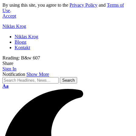
By using this site, you agree to the
Privacy Policy
and
Terms of
Use
.
Accept
Niklas Krog
Niklas Krog
Blogg
Kontakt
Reading:
B&w 607
Share
Sign In
Notification
Show More
Font
Aa
Resizer