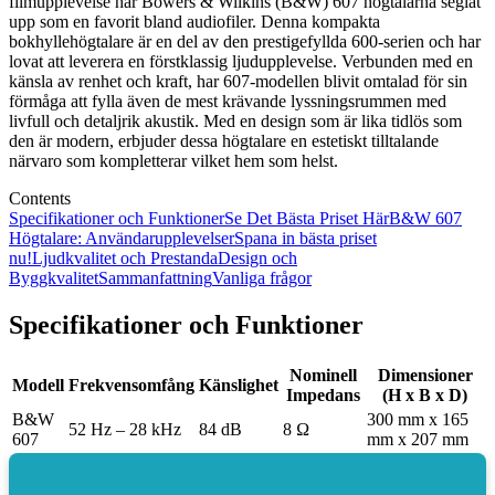
filmupplevelse har Bowers & Wilkins (B&W) 607 högtalarna seglat
upp som en favorit bland audiofiler. Denna kompakta
bokhyllehögtalare är en del av den prestigefyllda 600-serien och har
lovat att leverera en förstklassig ljudupplevelse. Verbunden med en
känsla av renhet och kraft, har 607-modellen blivit omtalad för sin
förmåga att fylla även de mest krävande lyssningsrummen med
livfull och detaljrik akustik. Med en design som är lika tidlös som
den är modern, erbjuder dessa högtalare en estetiskt tilltalande
närvaro som kompletterar vilket hem som helst.
Contents
Specifikationer och Funktioner
Se Det Bästa Priset Här
B&W 607
Högtalare: Användarupplevelser
Spana in bästa priset
nu!
Ljudkvalitet och Prestanda
Design och
Byggkvalitet
Sammanfattning
Vanliga frågor
Specifikationer och Funktioner
Nominell
Dimensioner
Modell
Frekvensomfång
Känslighet
Impedans
(H x B x D)
B&W
300 mm x 165
52 Hz – 28 kHz
84 dB
8 Ω
607
mm x 207 mm