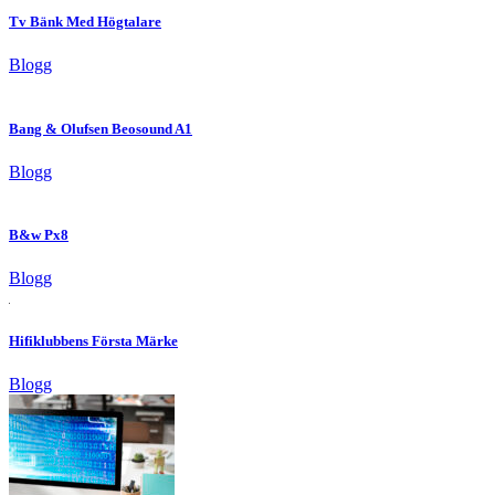
Tv Bänk Med Högtalare
Blogg
Bang & Olufsen Beosound A1
Blogg
B&w Px8
Blogg
Hifiklubbens Första Märke
Blogg