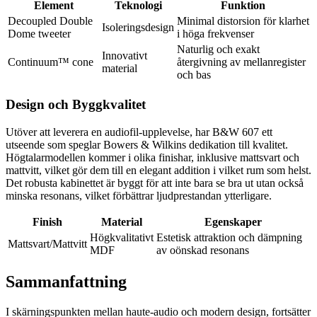
Element
Teknologi
Funktion
Decoupled Double
Minimal distorsion för klarhet
Isoleringsdesign
Dome tweeter
i höga frekvenser
Naturlig och exakt
Innovativt
Continuum™ cone
återgivning av mellanregister
material
och bas
Design och Byggkvalitet
Utöver att leverera en audiofil-upplevelse, har B&W 607 ett
utseende som speglar Bowers & Wilkins dedikation till kvalitet.
Högtalarmodellen kommer i olika finishar, inklusive mattsvart och
mattvitt, vilket gör dem till en elegant addition i vilket rum som helst.
Det robusta kabinettet är byggt för att inte bara se bra ut utan också
minska resonans, vilket förbättrar ljudprestandan ytterligare.
Finish
Material
Egenskaper
Högkvalitativt
Estetisk attraktion och dämpning
Mattsvart/Mattvitt
MDF
av oönskad resonans
Sammanfattning
I skärningspunkten mellan haute-audio och modern design, fortsätter