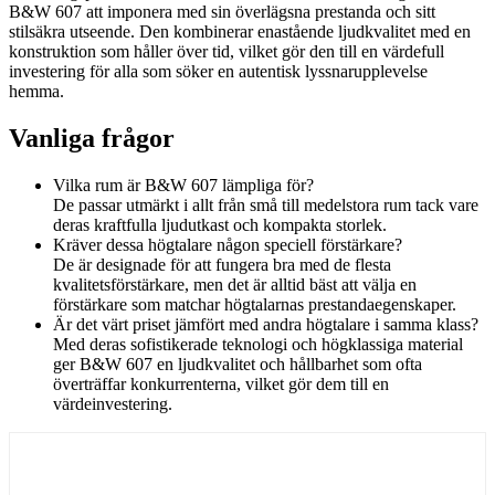
B&W 607 att imponera med sin överlägsna prestanda och sitt
stilsäkra utseende. Den kombinerar enastående ljudkvalitet med en
konstruktion som håller över tid, vilket gör den till en värdefull
investering för alla som söker en autentisk lyssnarupplevelse
hemma.
Vanliga frågor
Vilka rum är B&W 607 lämpliga för?
De passar utmärkt i allt från små till medelstora rum tack vare
deras kraftfulla ljudutkast och kompakta storlek.
Kräver dessa högtalare någon speciell förstärkare?
De är designade för att fungera bra med de flesta
kvalitetsförstärkare, men det är alltid bäst att välja en
förstärkare som matchar högtalarnas prestandaegenskaper.
Är det värt priset jämfört med andra högtalare i samma klass?
Med deras sofistikerade teknologi och högklassiga material
ger B&W 607 en ljudkvalitet och hållbarhet som ofta
överträffar konkurrenterna, vilket gör dem till en
värdeinvestering.