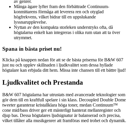
av genrer.
Många ägare lyfter fram den förbättrade Continuum-
konmittarens förmåga att leverera ren och otyglad
högfrekvens, vilket bidrar till en uppslukande
lyssnarupplevelse.
Nyttan av den kompakta storleken understryks ofta, då
högtalarna enkelt kan integreras i olika rum utan att ta över
utrymmet.
Spana in bästa priset nu!
Klicka på knappen nedan för att se de bästa priserna för B&W 607
just nu och upplev skillnaden i ljudkvalitet som dessa hyllade
högtalare kan erbjuda ditt hem. Missa inte chansen till ett bättre ljud!
Ljudkvalitet och Prestanda
B&W 607 högtalarna har utrustats med avancerade teknologier som
gör dem till en kraftfull spelare i sin klass. Decoupled Double Dome
tweeter garanterar kristallklara höga toner, medan Continuum™
cone mid/bass driver ger ett mästerligt hanterat mellanregister och
djup bas. Dessa högtalares ljudsignatur är balanserad och precisa,
vilket tillåter alla musikgenrer att framföras med trohet och dynamik.