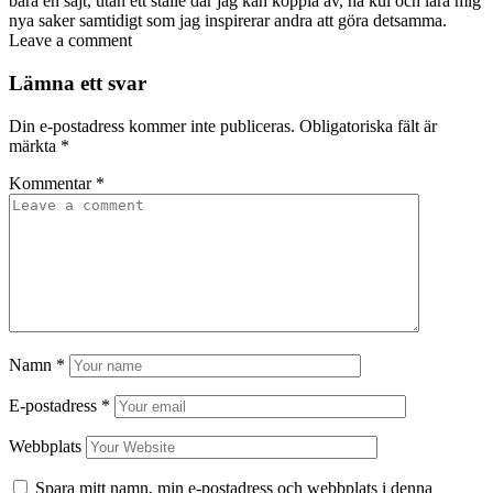
bara en sajt, utan ett ställe där jag kan koppla av, ha kul och lära mig
nya saker samtidigt som jag inspirerar andra att göra detsamma.
Leave a comment
Lämna ett svar
Din e-postadress kommer inte publiceras.
Obligatoriska fält är
märkta
*
Kommentar
*
Namn
*
E-postadress
*
Webbplats
Spara mitt namn, min e-postadress och webbplats i denna