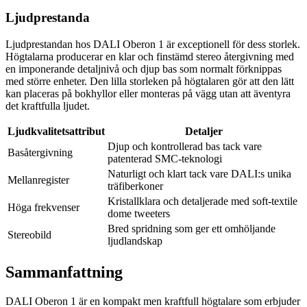
Ljudprestanda
Ljudprestandan hos DALI Oberon 1 är exceptionell för dess storlek.
Högtalarna producerar en klar och finstämd stereo återgivning med
en imponerande detaljnivå och djup bas som normalt förknippas
med större enheter. Den lilla storleken på högtalaren gör att den lätt
kan placeras på bokhyllor eller monteras på vägg utan att äventyra
det kraftfulla ljudet.
Ljudkvalitetsattribut
Detaljer
Djup och kontrollerad bas tack vare
Basåtergivning
patenterad SMC-teknologi
Naturligt och klart tack vare DALI:s unika
Mellanregister
träfiberkoner
Kristallklara och detaljerade med soft-textile
Höga frekvenser
dome tweeters
Bred spridning som ger ett omhöljande
Stereobild
ljudlandskap
Sammanfattning
DALI Oberon 1 är en kompakt men kraftfull högtalare som erbjuder