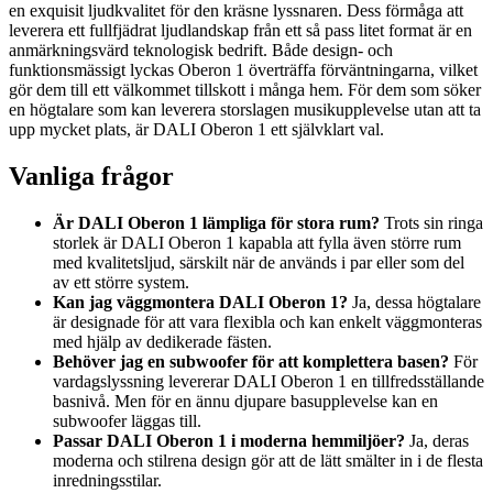
en exquisit ljudkvalitet för den kräsne lyssnaren. Dess förmåga att
leverera ett fullfjädrat ljudlandskap från ett så pass litet format är en
anmärkningsvärd teknologisk bedrift. Både design- och
funktionsmässigt lyckas Oberon 1 överträffa förväntningarna, vilket
gör dem till ett välkommet tillskott i många hem. För dem som söker
en högtalare som kan leverera storslagen musikupplevelse utan att ta
upp mycket plats, är DALI Oberon 1 ett självklart val.
Vanliga frågor
Är DALI Oberon 1 lämpliga för stora rum?
Trots sin ringa
storlek är DALI Oberon 1 kapabla att fylla även större rum
med kvalitetsljud, särskilt när de används i par eller som del
av ett större system.
Kan jag väggmontera DALI Oberon 1?
Ja, dessa högtalare
är designade för att vara flexibla och kan enkelt väggmonteras
med hjälp av dedikerade fästen.
Behöver jag en subwoofer för att komplettera basen?
För
vardagslyssning levererar DALI Oberon 1 en tillfredsställande
basnivå. Men för en ännu djupare basupplevelse kan en
subwoofer läggas till.
Passar DALI Oberon 1 i moderna hemmiljöer?
Ja, deras
moderna och stilrena design gör att de lätt smälter in i de flesta
inredningsstilar.