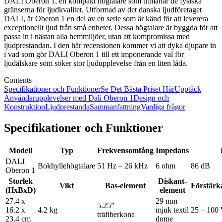
DALI Oberon 1, en kompakt högtalare som utmanar de fysiska
gränserna för ljudkvalitet. Utformad av det danska ljudföretaget
DALI, är Oberon 1 en del av en serie som är känd för att leverera
exceptionellt ljud från små enheter. Dessa högtalare är byggda för att
passa in i nästan alla hemmiljöer, utan att kompromissa med
ljudprestandan. I den här recensionen kommer vi att dyka djupare in
i vad som gör DALI Oberon 1 till ett imponerande val för
ljudälskare som söker stor ljudupplevelse från en liten låda.
Contents
Specifikationer och Funktioner
Se Det Bästa Priset Här
Upptäck
Användarupplevelser med Dali Oberon 1
Design och
Konstruktion
Ljudprestanda
Sammanfattning
Vanliga frågor
Specifikationer och Funktioner
Modell
Typ
Frekvensomfång
Impedans
DALI
Bokhyllehögtalare
51 Hz – 26 kHz
6 ohm
86 dB
Oberon 1
Storlek
Diskant-
Vikt
Bas-element
Förstär
(HxBxD)
element
27.4 x
29 mm
5.25”
16.2 x
4.2 kg
mjuk textil
25 – 100
träfiberkona
23.4 cm
dome