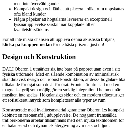
men inte överväldigande.
Kompakt design och lätthet att placera i olika rum uppskattas
ofta bland kunder.
Några påpekar att högtalarna levererar en exceptionell
lyssnarupplevelse särskilt när kopplade till en
kvalitetsförstärkare.
För att inte missa chansen att uppleva denna akustiska briljans,
klicka på knappen nedan
för de bästa priserna just nu!
Design och Konstruktion
DALI Oberon 1 utmärker sig inte bara på pappret utan även i sitt
fysiska utförande. Med en slående kombination av minimalistisk
skandinavisk design och robust konstruktion, är dessa högtalare lika
tilltalande för ögat som de är för örat. Fronten är utrustad med en
magnetisk grilj som möjliggör en smidig integration i hemmet när
musiken inte spelas. Högglansiga sidor och en modern trätextur ger
ett sofistikerat intryck som kompletterar alla typer av rum.
Konstruerade med kvalitetsmaterial garanterar Oberon 1:s kompakt
kabinett en resonansfri ljudupplevelse. De noggrant framställda
träfiberkonerna arbetar tillsammans med den mjuka textildomen för
en balanserad och dynamisk återgivning av musik och ljud.