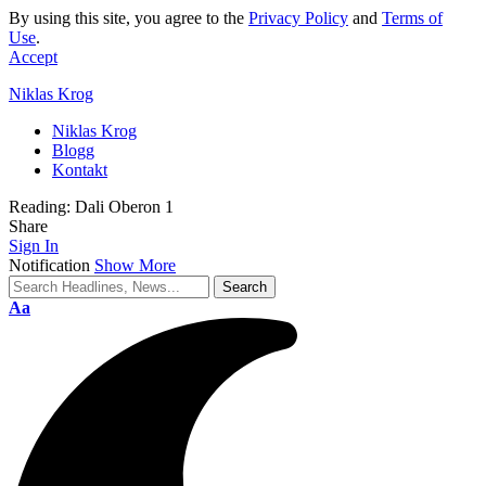
By using this site, you agree to the
Privacy Policy
and
Terms of
Use
.
Accept
Niklas Krog
Niklas Krog
Blogg
Kontakt
Reading:
Dali Oberon 1
Share
Sign In
Notification
Show More
Font
Aa
Resizer