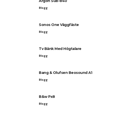
Argon Sub-840
Blogg
Sonos One Väggfäste
Blogg
Tv Bänk Med Högtalare
Blogg
Bang & Olufsen Beosound A1
Blogg
B&w Px8
Blogg