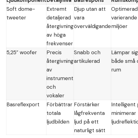
Ljudkomponent
Detaljnivå
Basrespons
Rumskompa
Soft dome-
Extremt
Djup utan att
Optimerad
tweeter
detaljerad
vara
varierande
återgivning
överväldigande
miljöer
av höga
frekvenser
5,25″ woofer
Precis
Snabb och
Lämpar sig 
återgivning
artikulerad
både små 
av
rum
instrument
och
vokaler
Basreflexport
Förbättrar
Förstärker
Intelligent
totala
lågfrekventa
minimerar
ljudbilden
ljud på ett
ljudreflekt
naturligt sätt