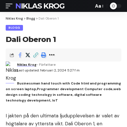
NIKLAS KROG
Aa
Font
Resizer
Niklas Krog
>
Blogg
>
Dali Oberon 1
BLOGG
Dali Oberon 1
Niklas Krog
- Författare
Last updated: februari 2, 2024 5:27 f m
Businessman hand touch with Code html and programming
on screen laptop,Programmer development Computer code,web
design coding technology in software, digital software
technology development, IoT
I jakten på den ultimata ljudupplevelsen är valet av
högtalare av yttersta vikt. Dali Oberon 1, en