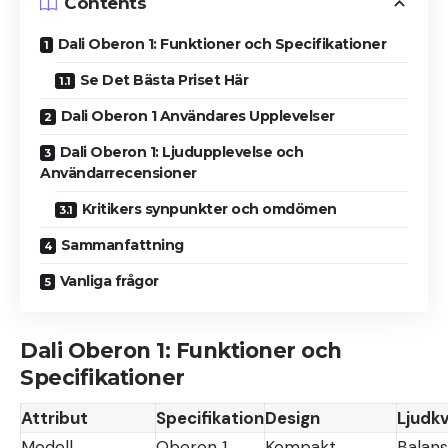
Contents
Dali Oberon 1: Funktioner och Specifikationer
Se Det Bästa Priset Här
Dali Oberon 1 Användares Upplevelser
Dali Oberon 1: Ljudupplevelse och
Användarrecensioner
Kritikers synpunkter och omdömen
Sammanfattning
Vanliga frågor
Dali Oberon 1: Funktioner och
Specifikationer
Attribut
Specifikation
Design
Ljudkv
Modell
Oberon 1
Kompakt
Balans