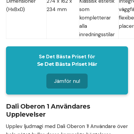
Dimensioner
274 x 162 x
Klassisk estetik
Integr
(HxBxD)
234 mm
som
väggfä
kompletterar
flexibe
alla
placer
inredningsstilar
Se Det Bästa Priset för
Se Det Bästa Priset Här
Jämför nu!
Dali Oberon 1 Användares
Upplevelser
Upplev ljudmagi med Dali Oberon 1! Användare över