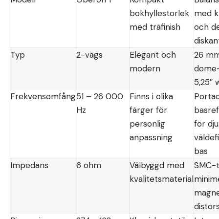
bokhyllestorlek
med k
med träfinish
och de
diskan
Typ
2-vägs
Elegant och
26 mm
modern
dome-
5,25″ 
Frekvensomfång
51 – 26 000
Finns i olika
Porta
Hz
färger för
basref
personlig
för dj
anpassning
väldef
bas
Impedans
6 ohm
Välbyggd med
SMC-t
kvalitetsmaterial
minim
magne
distor