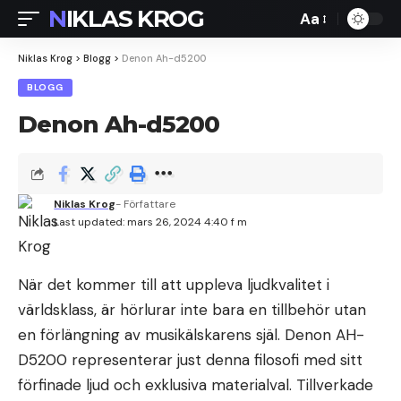
NIKLAS KROG
Aa
Font
Resizer
Niklas Krog
>
Blogg
>
Denon Ah-d5200
BLOGG
Denon Ah-d5200
Niklas Krog
- Författare
Last updated: mars 26, 2024 4:40 f m
När det kommer till att uppleva ljudkvalitet i
världsklass, är hörlurar inte bara en tillbehör utan
en förlängning av musikälskarens själ. Denon AH-
D5200 representerar just denna filosofi med sitt
förfinade ljud och exklusiva materialval. Tillverkade