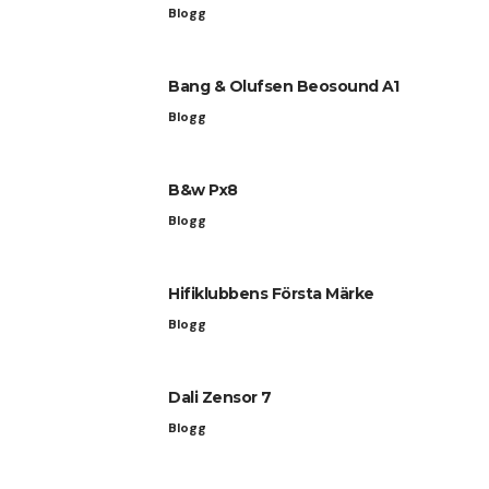
Blogg
Bang & Olufsen Beosound A1
Blogg
B&w Px8
Blogg
Hifiklubbens Första Märke
Blogg
Dali Zensor 7
Blogg