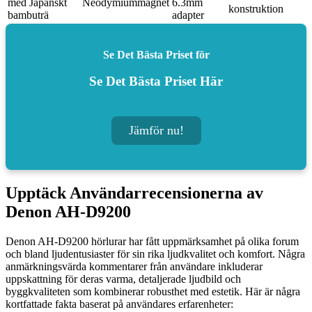
med Japanskt
Neodymiummagnet
6.3mm
konstruktion
bambuträ
adapter
Se Det Bästa Priset för
Se Det Bästa Priset Här
Jämför nu!
Upptäck Användarrecensionerna av
Denon AH-D9200
Denon AH-D9200 hörlurar har fått uppmärksamhet på olika forum
och bland ljudentusiaster för sin rika ljudkvalitet och komfort. Några
anmärkningsvärda kommentarer från användare inkluderar
uppskattning för deras varma, detaljerade ljudbild och
byggkvaliteten som kombinerar robusthet med estetik. Här är några
kortfattade fakta baserat på användares erfarenheter: