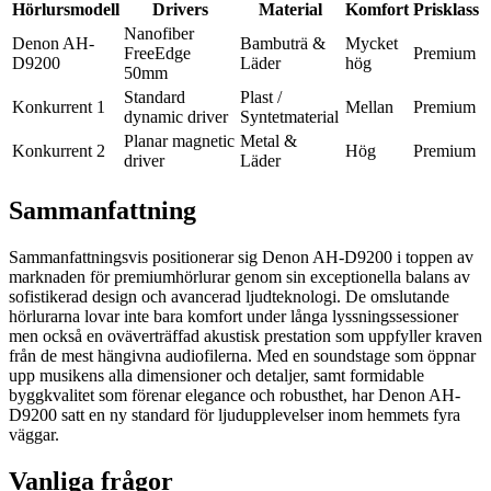
Hörlursmodell
Drivers
Material
Komfort
Prisklass
Nanofiber
Denon AH-
Bambuträ &
Mycket
FreeEdge
Premium
D9200
Läder
hög
50mm
Standard
Plast /
Konkurrent 1
Mellan
Premium
dynamic driver
Syntetmaterial
Planar magnetic
Metal &
Konkurrent 2
Hög
Premium
driver
Läder
Sammanfattning
Sammanfattningsvis positionerar sig Denon AH-D9200 i toppen av
marknaden för premiumhörlurar genom sin exceptionella balans av
sofistikerad design och avancerad ljudteknologi. De omslutande
hörlurarna lovar inte bara komfort under långa lyssningssessioner
men också en oväverträffad akustisk prestation som uppfyller kraven
från de mest hängivna audiofilerna. Med en soundstage som öppnar
upp musikens alla dimensioner och detaljer, samt formidable
byggkvalitet som förenar elegance och robusthet, har Denon AH-
D9200 satt en ny standard för ljudupplevelser inom hemmets fyra
väggar.
Vanliga frågor