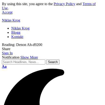
By using this site, you agree to the
Privacy Policy
and
Terms of
Use
.
Accept
Niklas Krog
Niklas Krog
Blogg
Kontakt
Reading:
Denon Ah-d9200
Share
Sign In
Notification
Show More
Font
Aa
Resizer