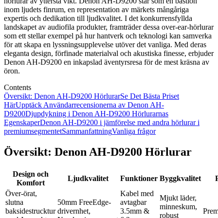
hörlurar av yttersta vikt. Denon AH-D9200 står som en bastion
inom ljudets finrum, en representation av märkets mångåriga
expertis och dedikation till ljudkvalitet. I det konkurrensfyllda
landskapet av audiofila produkter, framträder dessa over-ear-hörlurar
som ett stellar exempel på hur hantverk och teknologi kan samverka
för att skapa en lyssningsupplevelse utöver det vanliga. Med deras
eleganta design, förfinade materialval och akustiska finesse, erbjuder
Denon AH-D9200 en inkapslad äventyrsresa för de mest kräsna av
öron.
Contents
Översikt: Denon AH-D9200 Hörlurar
Se Det Bästa Priset
Här
Upptäck Användarrecensionerna av Denon AH-
D9200
Djupdykning i Denon AH-D9200 Hörlurarnas
Egenskaper
Denon AH-D9200 i jämförelse med andra hörlurar i
premiumsegmentet
Sammanfattning
Vanliga frågor
Översikt: Denon AH-D9200 Hörlurar
Design och
Ljudkvalitet
Funktioner
Byggkvalitet
Komfort
Över-örat,
Kabel med
Mjukt läder,
slutna
50mm FreeEdge-
avtagbar
minneskum,
baksidestrucktur
drivernhet,
3.5mm &
Pre
robust