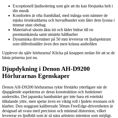
Exceptionell ljudisolering som gör att du kan försjunka helt i
din musik
Komforten är ofta framhålad, med många som nämner de
mjuka öronkuddarna och huvudbandet som låter dem lyssna i
timmar utan obehag
Materialval såsom äkta trä och läder bidrar till en
premiumkänsla samt utmärkt hållbarhet
Dynamiska drivrutiner på 50 mm levererar ett ljudspektrum
som tillfredsställer även den mest kräsna audiofilen
Upplever du själv hörlurarna! Klicka på knappen nedan för att se de
bästa priserna just nu.
Djupdykning i Denon AH-D9200
Hörlurarnas Egenskaper
Denon AH-D9200 hörlurarnas rykte förstärks ytterligare när de
djupgående aspekterna av deras konstruktion och funktioner
undersöks. Det japanska bambuträet ger inte bara ett estetiskt
tilltalande yttre, men spelar även en viktig roll i ljudets resonans och
klarhet. Den noggrant kalibrerade 50mm FreeEdge-drivernheten är
designad att svara med precision och minimal distorsion, vilket
levererar en ljudbild som är så nära artistens intention som möjligt.