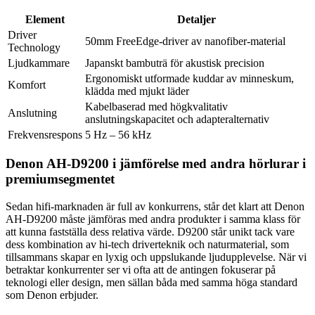
Element
Detaljer
Driver
50mm FreeEdge-driver av nanofiber-material
Technology
Ljudkammare
Japanskt bambuträ för akustisk precision
Ergonomiskt utformade kuddar av minneskum,
Komfort
klädda med mjukt läder
Kabelbaserad med högkvalitativ
Anslutning
anslutningskapacitet och adapteralternativ
Frekvensrespons
5 Hz – 56 kHz
Denon AH-D9200 i jämförelse med andra hörlurar i
premiumsegmentet
Sedan hifi-marknaden är full av konkurrens, står det klart att Denon
AH-D9200 måste jämföras med andra produkter i samma klass för
att kunna fastställa dess relativa värde. D9200 står unikt tack vare
dess kombination av hi-tech driverteknik och naturmaterial, som
tillsammans skapar en lyxig och uppslukande ljudupplevelse. När vi
betraktar konkurrenter ser vi ofta att de antingen fokuserar på
teknologi eller design, men sällan båda med samma höga standard
som Denon erbjuder.