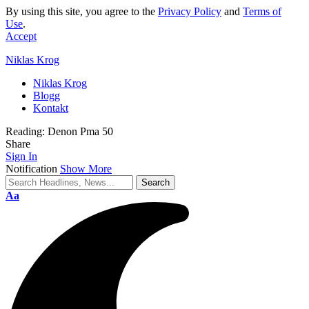
By using this site, you agree to the
Privacy Policy
and
Terms of
Use
.
Accept
Niklas Krog
Niklas Krog
Blogg
Kontakt
Reading:
Denon Pma 50
Share
Sign In
Notification
Show More
Font
Aa
Resizer