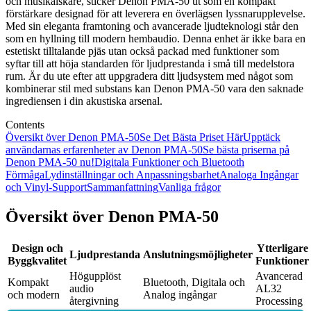
och musikälskare, sticker Denon PMA-50 ut som en kompakt
förstärkare designad för att leverera en överlägsen lyssnarupplevelse.
Med sin eleganta framtoning och avancerade ljudteknologi står den
som en hyllning till modern hembaudio. Denna enhet är ikke bara en
estetiskt tilltalande pjäs utan också packad med funktioner som
syftar till att höja standarden för ljudprestanda i små till medelstora
rum. Är du ute efter att uppgradera ditt ljudsystem med något som
kombinerar stil med substans kan Denon PMA-50 vara den saknade
ingrediensen i din akustiska arsenal.
Contents
Översikt över Denon PMA-50
Se Det Bästa Priset Här
Upptäck
användarnas erfarenheter av Denon PMA-50
Se bästa priserna på
Denon PMA-50 nu!
Digitala Funktioner och Bluetooth
Förmåga
Lydinställningar och Anpassningsbarhet
Analoga Ingångar
och Vinyl-Support
Sammanfattning
Vanliga frågor
Översikt över Denon PMA-50
Design och
Ytterligare
Ljudprestanda
Anslutningsmöjligheter
Byggkvalitet
Funktioner
Högupplöst
Avancerad
Kompakt
Bluetooth, Digitala och
audio
AL32
och modern
Analog ingångar
återgivning
Processing