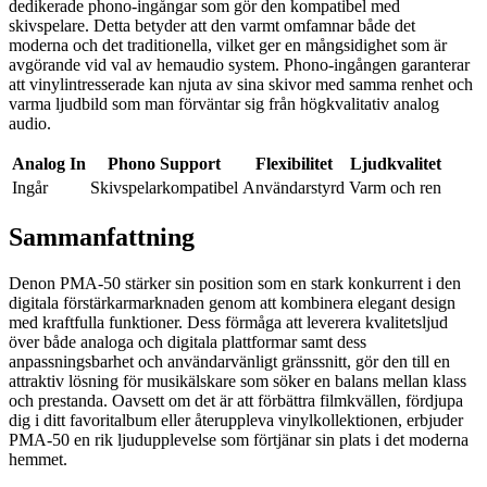
dedikerade phono-ingångar som gör den kompatibel med
skivspelare. Detta betyder att den varmt omfamnar både det
moderna och det traditionella, vilket ger en mångsidighet som är
avgörande vid val av hemaudio system. Phono-ingången garanterar
att vinylintresserade kan njuta av sina skivor med samma renhet och
varma ljudbild som man förväntar sig från högkvalitativ analog
audio.
Analog In
Phono Support
Flexibilitet
Ljudkvalitet
Ingår
Skivspelarkompatibel
Användarstyrd
Varm och ren
Sammanfattning
Denon PMA-50 stärker sin position som en stark konkurrent i den
digitala förstärkarmarknaden genom att kombinera elegant design
med kraftfulla funktioner. Dess förmåga att leverera kvalitetsljud
över både analoga och digitala plattformar samt dess
anpassningsbarhet och användarvänligt gränssnitt, gör den till en
attraktiv lösning för musikälskare som söker en balans mellan klass
och prestanda. Oavsett om det är att förbättra filmkvällen, fördjupa
dig i ditt favoritalbum eller återuppleva vinylkollektionen, erbjuder
PMA-50 en rik ljudupplevelse som förtjänar sin plats i det moderna
hemmet.