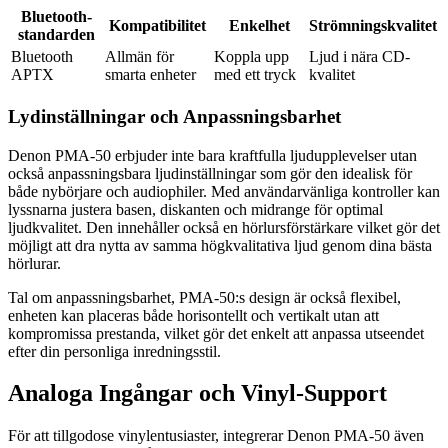
Bluetooth-
Kompatibilitet
Enkelhet
Strömningskvalitet
standarden
Bluetooth
Allmän för
Koppla upp
Ljud i nära CD-
APTX
smarta enheter
med ett tryck
kvalitet
Lydinställningar och Anpassningsbarhet
Denon PMA-50 erbjuder inte bara kraftfulla ljudupplevelser utan
också anpassningsbara ljudinställningar som gör den idealisk för
både nybörjare och audiophiler. Med användarvänliga kontroller kan
lyssnarna justera basen, diskanten och midrange för optimal
ljudkvalitet. Den innehåller också en hörlursförstärkare vilket gör det
möjligt att dra nytta av samma högkvalitativa ljud genom dina bästa
hörlurar.
Tal om anpassningsbarhet, PMA-50:s design är också flexibel,
enheten kan placeras både horisontellt och vertikalt utan att
kompromissa prestanda, vilket gör det enkelt att anpassa utseendet
efter din personliga inredningsstil.
Analoga Ingångar och Vinyl-Support
För att tillgodose vinylentusiaster, integrerar Denon PMA-50 även