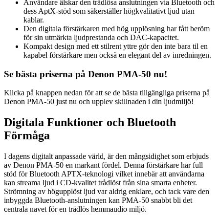
Användare älskar den trådlösa anslutningen via Bluetooth och
dess AptX-stöd som säkerställer högkvalitativt ljud utan
kablar.
Den digitala förstärkaren med hög upplösning har fått beröm
för sin utmärkta ljudprestanda och DAC-kapacitet.
Kompakt design med ett stilrent yttre gör den inte bara til en
kapabel förstärkare men också en elegant del av inredningen.
Se bästa priserna på Denon PMA-50 nu!
Klicka på knappen nedan för att se de bästa tillgängliga priserna på
Denon PMA-50 just nu och upplev skillnaden i din ljudmiljö!
Digitala Funktioner och Bluetooth
Förmåga
I dagens digitalt anpassade värld, är den mångsidighet som erbjuds
av Denon PMA-50 en markant fördel. Denna förstärkare har full
stöd för Bluetooth APTX-teknologi vilket innebär att användarna
kan streama ljud i CD-kvalitet trådlöst från sina smarta enheter.
Strömning av högupplöst ljud var aldrig enklare, och tack vare den
inbyggda Bluetooth-anslutningen kan PMA-50 snabbt bli det
centrala navet för en trådlös hemmaudio miljö.