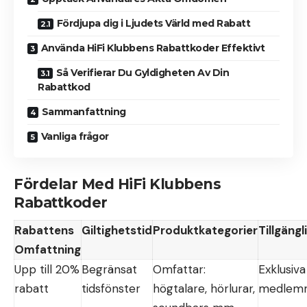
Fördjupa dig i Ljudets Värld med Rabatt
Använda HiFi Klubbens Rabattkoder Effektivt
Så Verifierar Du Gyldigheten Av Din
Rabattkod
Sammanfattning
Vanliga frågor
Fördelar Med HiFi Klubbens
Rabattkoder
Rabattens
Giltighetstid
Produktkategorier
Tillgängl
Omfattning
Upp till 20%
Begränsat
Omfattar:
Exklusiva
rabatt
tidsfönster
högtalare, hörlurar,
medlem