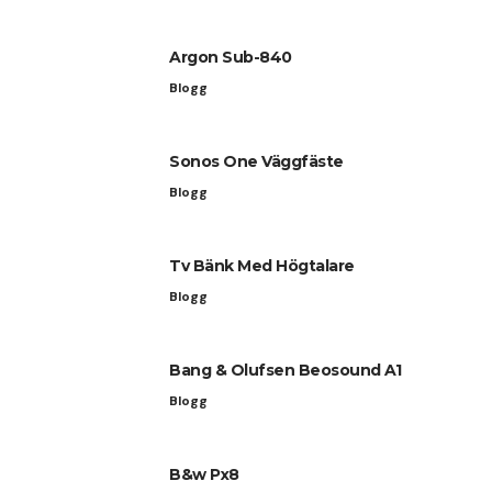
Argon Sub-840
Blogg
Sonos One Väggfäste
Blogg
Tv Bänk Med Högtalare
Blogg
Bang & Olufsen Beosound A1
Blogg
B&w Px8