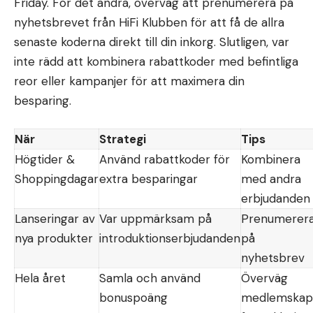
Friday. För det andra, överväg att prenumerera på
nyhetsbrevet från HiFi Klubben för att få de allra
senaste koderna direkt till din inkorg. Slutligen, var
inte rädd att kombinera rabattkoder med befintliga
reor eller kampanjer för att maximera din
besparing.
När
Strategi
Tips
Högtider &
Använd rabattkoder för
Kombinera
Shoppingdagar
extra besparingar
med andra
erbjudanden
Lanseringar av
Var uppmärksam på
Prenumerer
nya produkter
introduktionserbjudanden
på
nyhetsbrev
Hela året
Samla och använd
Överväg
bonuspoäng
medlemskap