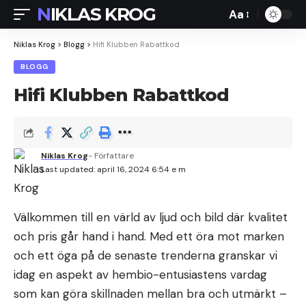
NIKLAS KROG
Aa
Font
Resizer
Niklas Krog
>
Blogg
>
Hifi Klubben Rabattkod
BLOGG
Hifi Klubben Rabattkod
Niklas Krog
- Författare
Last updated: april 16, 2024 6:54 e m
Välkommen till en värld av ljud och bild där kvalitet
och pris går hand i hand. Med ett öra mot marken
och ett öga på de senaste trenderna granskar vi
idag en aspekt av hembio-entusiastens vardag
som kan göra skillnaden mellan bra och utmärkt –