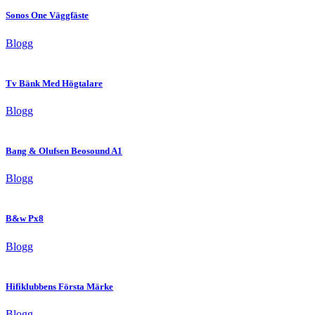
Sonos One Väggfäste
Blogg
Tv Bänk Med Högtalare
Blogg
Bang & Olufsen Beosound A1
Blogg
B&w Px8
Blogg
Hifiklubbens Första Märke
Blogg