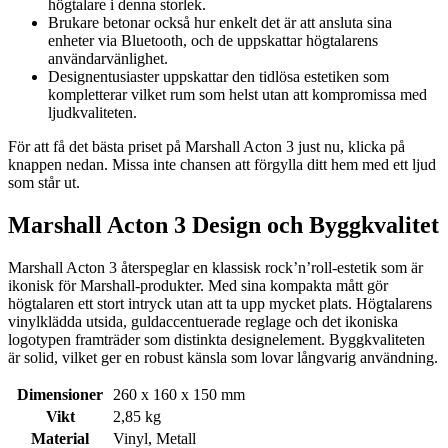
högtalare i denna storlek.
Brukare betonar också hur enkelt det är att ansluta sina
enheter via Bluetooth, och de uppskattar högtalarens
användarvänlighet.
Designentusiaster uppskattar den tidlösa estetiken som
kompletterar vilket rum som helst utan att kompromissa med
ljudkvaliteten.
För att få det bästa priset på Marshall Acton 3 just nu, klicka på
knappen nedan. Missa inte chansen att förgylla ditt hem med ett ljud
som står ut.
Marshall Acton 3 Design och Byggkvalitet
Marshall Acton 3 återspeglar en klassisk rock’n’roll-estetik som är
ikonisk för Marshall-produkter. Med sina kompakta mått gör
högtalaren ett stort intryck utan att ta upp mycket plats. Högtalarens
vinylklädda utsida, guldaccentuerade reglage och det ikoniska
logotypen framträder som distinkta designelement. Byggkvaliteten
är solid, vilket ger en robust känsla som lovar långvarig användning.
Dimensioner
260 x 160 x 150 mm
Vikt
2,85 kg
Material
Vinyl, Metall