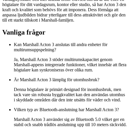
högtalare för ditt vardagsrum, kontor eller studio, så har Acton 3 den
kraft och kvalitet som behövs för att imponera. Dess förmåga att
anpassa ljudbilden bidrar ytterligare till dess attraktivitet och gör den
till ett starkt tillskott i Marshall-familjen.
Vanliga frågor
Kan Marshall Acton 3 anslutas till andra enheter för
multirumsuppspelning?
Ja, Marshall Acton 3 stöder multirumskapacitet genom
Marshall-appens integrerade funktioner, vilket innebär att flera
högtalare kan synkroniseras över olika rum.
Är Marshall Acton 3 lämplig för utomhusbruk?
Denna högtalare är primärt designad för inomhusbruk, men
tack vare sin robusta byggkvalitet kan den användas utomhus
i skyddade områden där den inte utsätts för väder och vind.
Vilken typ av Bluetooth-anslutning har Marshall Acton 3?
Marshall Acton 3 använder sig av Bluetooth 5.0 vilket ger en
stabil och snabb trådlös anslutning upp till 10 meters räckvidd.