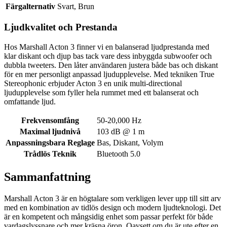
Färgalternativ
Svart, Brun
Ljudkvalitet och Prestanda
Hos Marshall Acton 3 finner vi en balanserad ljudprestanda med
klar diskant och djup bas tack vare dess inbyggda subwoofer och
dubbla tweeters. Den låter användaren justera både bas och diskant
för en mer personligt anpassad ljudupplevelse. Med tekniken True
Stereophonic erbjuder Acton 3 en unik multi-directional
ljudupplevelse som fyller hela rummet med ett balanserat och
omfattande ljud.
Frekvensomfång
50-20,000 Hz
Maximal ljudnivå
103 dB @ 1 m
Anpassningsbara Reglage
Bas, Diskant, Volym
Trådlös Teknik
Bluetooth 5.0
Sammanfattning
Marshall Acton 3 är en högtalare som verkligen lever upp till sitt arv
med en kombination av tidlös design och modern ljudteknologi. Det
är en kompetent och mångsidig enhet som passar perfekt för både
vardagslyssnare och mer kräsna öron. Oavsett om du är ute efter en