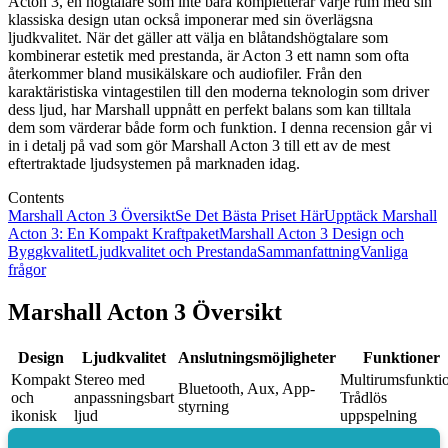
Acton 3, en högtalare som inte bara kompletterar varje rum med sin
klassiska design utan också imponerar med sin överlägsna
ljudkvalitet. När det gäller att välja en blåtandshögtalare som
kombinerar estetik med prestanda, är Acton 3 ett namn som ofta
återkommer bland musikälskare och audiofiler. Från den
karaktäristiska vintagestilen till den moderna teknologin som driver
dess ljud, har Marshall uppnått en perfekt balans som kan tilltala
dem som värderar både form och funktion. I denna recension går vi
in i detalj på vad som gör Marshall Acton 3 till ett av de mest
eftertraktade ljudsystemen på marknaden idag.
Contents
Marshall Acton 3 Översikt
Se Det Bästa Priset Här
Upptäck Marshall
Acton 3: En Kompakt Kraftpaket
Marshall Acton 3 Design och
Byggkvalitet
Ljudkvalitet och Prestanda
Sammanfattning
Vanliga
frågor
Marshall Acton 3 Översikt
Design
Ljudkvalitet
Anslutningsmöjligheter
Funktioner
Kompakt
Stereo med
Multirumsfunkti
Bluetooth, Aux, App-
och
anpassningsbart
Trådlös
styrning
ikonisk
ljud
uppspelning