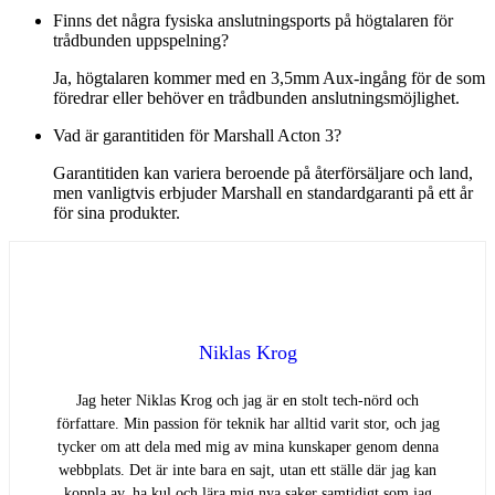
Finns det några fysiska anslutningsports på högtalaren för
trådbunden uppspelning?
Ja, högtalaren kommer med en 3,5mm Aux-ingång för de som
föredrar eller behöver en trådbunden anslutningsmöjlighet.
Vad är garantitiden för Marshall Acton 3?
Garantitiden kan variera beroende på återförsäljare och land,
men vanligtvis erbjuder Marshall en standardgaranti på ett år
för sina produkter.
Niklas Krog
Jag heter Niklas Krog och jag är en stolt tech-nörd och
författare. Min passion för teknik har alltid varit stor, och jag
tycker om att dela med mig av mina kunskaper genom denna
webbplats. Det är inte bara en sajt, utan ett ställe där jag kan
koppla av, ha kul och lära mig nya saker samtidigt som jag