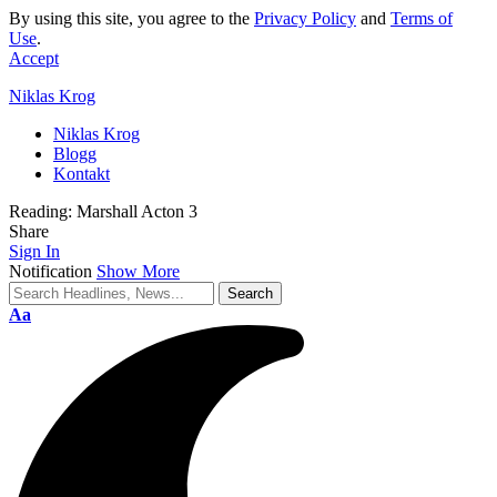
By using this site, you agree to the
Privacy Policy
and
Terms of
Use
.
Accept
Niklas Krog
Niklas Krog
Blogg
Kontakt
Reading:
Marshall Acton 3
Share
Sign In
Notification
Show More
Font
Aa
Resizer