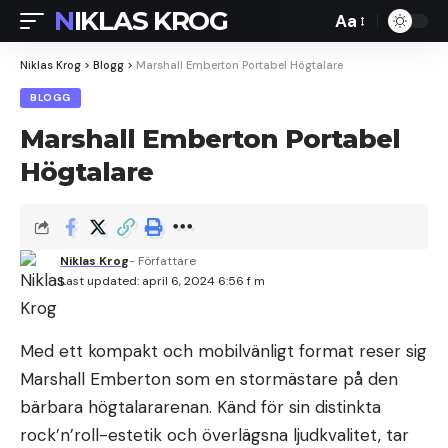
NIKLAS KROG
Aa
Font
Resizer
Niklas Krog
>
Blogg
>
Marshall Emberton Portabel Högtalare
BLOGG
Marshall Emberton Portabel
Högtalare
Niklas Krog
- Författare
Last updated: april 6, 2024 6:56 f m
Med ett kompakt och mobilvänligt format reser sig
Marshall Emberton som en stormästare på den
bärbara högtalararenan. Känd för sin distinkta
rock’n’roll-estetik och överlägsna ljudkvalitet, tar