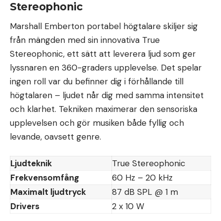
Stereophonic
Marshall Emberton portabel högtalare skiljer sig
från mängden med sin innovativa True
Stereophonic, ett sätt att leverera ljud som ger
lyssnaren en 360-graders upplevelse. Det spelar
ingen roll var du befinner dig i förhållande till
högtalaren – ljudet når dig med samma intensitet
och klarhet. Tekniken maximerar den sensoriska
upplevelsen och gör musiken både fyllig och
levande, oavsett genre.
Ljudteknik
True Stereophonic
Frekvensomfång
60 Hz – 20 kHz
Maximalt ljudtryck
87 dB SPL @ 1 m
Drivers
2 x 10 W