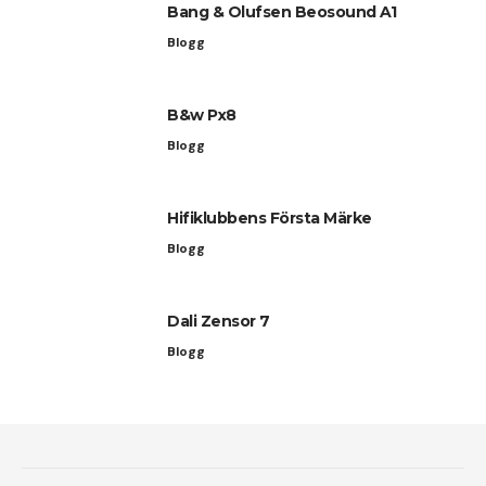
Bang & Olufsen Beosound A1
Blogg
B&w Px8
Blogg
Hifiklubbens Första Märke
Blogg
Dali Zensor 7
Blogg