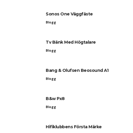
Sonos One Väggfäste
Blogg
Tv Bänk Med Högtalare
Blogg
Bang & Olufsen Beosound A1
Blogg
B&w Px8
Blogg
Hifiklubbens Första Märke