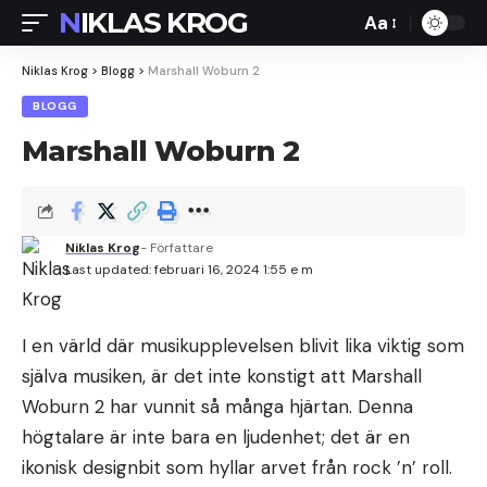
NIKLAS KROG
Aa
Font
Resizer
Niklas Krog
>
Blogg
>
Marshall Woburn 2
BLOGG
Marshall Woburn 2
Niklas Krog
- Författare
Last updated: februari 16, 2024 1:55 e m
I en värld där musikupplevelsen blivit lika viktig som
själva musiken, är det inte konstigt att Marshall
Woburn 2 har vunnit så många hjärtan. Denna
högtalare är inte bara en ljudenhet; det är en
ikonisk designbit som hyllar arvet från rock ’n’ roll.