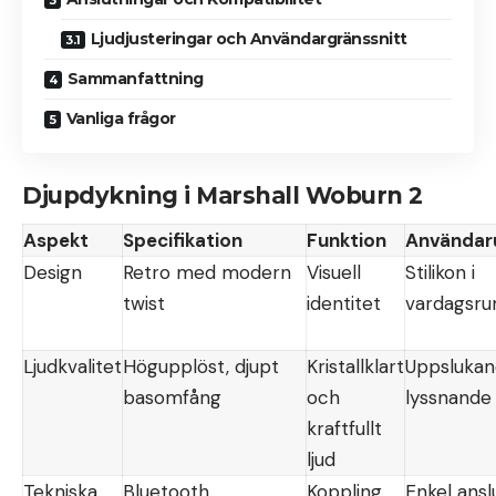
Ljudjusteringar och Användargränssnitt
Sammanfattning
Vanliga frågor
Djupdykning i Marshall Woburn 2
Aspekt
Specifikation
Funktion
Användar
Design
Retro med modern
Visuell
Stilikon i
twist
identitet
vardagsr
Ljudkvalitet
Högupplöst, djupt
Kristallklart
Uppsluka
basomfång
och
lyssnande
kraftfullt
ljud
Tekniska
Bluetooth,
Koppling
Enkel ansl