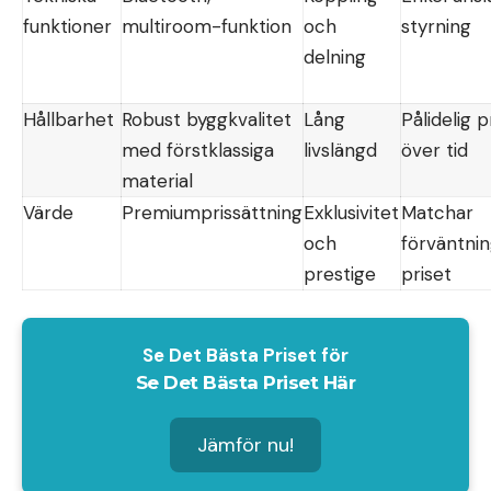
funktioner
multiroom-funktion
och
styrning
delning
Hållbarhet
Robust byggkvalitet
Lång
Pålidelig 
med förstklassiga
livslängd
över tid
material
Värde
Premiumprissättning
Exklusivitet
Matchar
och
förväntni
prestige
priset
Se Det Bästa Priset för
Se Det Bästa Priset Här
Jämför nu!