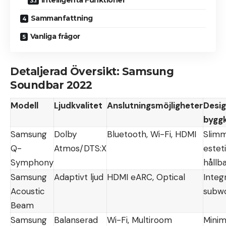
Sammanfattning
Vanliga frågor
Detaljerad Översikt: Samsung
Soundbar 2022
Modell
Ljudkvalitet
Anslutningsmöjligheter
Desig
byggk
Samsung
Dolby
Bluetooth, Wi-Fi, HDMI
Slim
Q-
Atmos/DTS:X
esteti
Symphony
hållb
Samsung
Adaptivt ljud
HDMI eARC, Optical
Integ
Acoustic
subw
Beam
Samsung
Balanserad
Wi-Fi, Multiroom
Minima