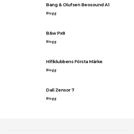
Bang & Olufsen Beosound A1
Blogg
B&w Px8
Blogg
Hifiklubbens Första Märke
Blogg
Dali Zensor 7
Blogg