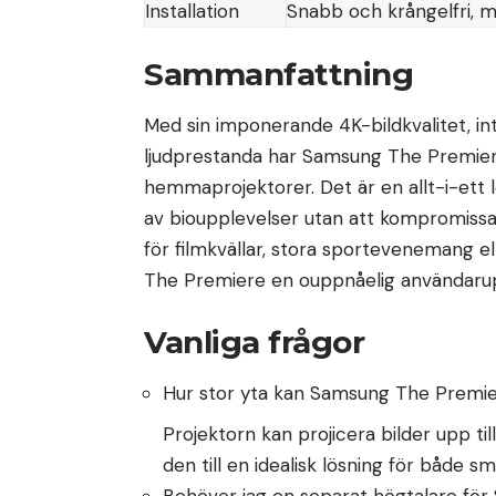
Installation
Snabb och krångelfri, me
Sammanfattning
Med sin imponerande 4K-bildkvalitet, i
ljudprestanda har Samsung The Premier
hemmaprojektorer. Det är en allt-i-ett 
av bioupplevelser utan att kompromissa
för filmkvällar, stora sportevenemang 
The Premiere en ouppnåelig användarup
Vanliga frågor
Hur stor yta kan Samsung The Premie
Projektorn kan projicera bilder upp til
den till en idealisk lösning för både s
Behöver jag en separat högtalare fö