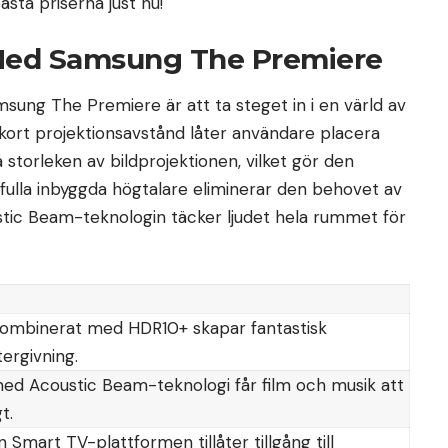
sta priserna just nu!
Med Samsung The Premiere
amsung The Premiere är att ta steget in i en värld av
a kort projektionsavstånd låter användare placera
storleken av bildprojektionen, vilket gör den
tfulla inbyggda högtalare eliminerar den behovet av
stic Beam-teknologin täcker ljudet hela rummet för
ombinerat med HDR10+ skapar fantastisk
tergivning.
ed Acoustic Beam-teknologi får film och musik att
t.
 Smart TV-plattformen tillåter tillgång till