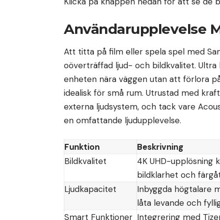
Klicka på knappen nedan för att se de bä
Användarupplevelse 
Att titta på film eller spela spel med S
oöverträffad ljud- och bildkvalitet. Ultr
enheten nära väggen utan att förlora på 
idealisk för små rum. Utrustad med kraf
externa ljudsystem, och tack vare Acou
en omfattande ljudupplevelse.
Funktion
Beskrivning
Bildkvalitet
4K UHD-upplösning k
bildklarhet och färgå
Ljudkapacitet
Inbyggda högtalare m
låta levande och fyllig
Smart Funktioner
Integrering med Tizen