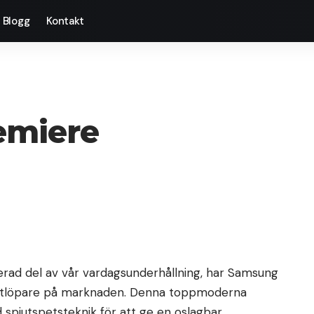
Blogg
Kontakt
emiere
rerad del av vår vardagsunderhållning, har Samsung
ontlöpare på marknaden. Denna toppmoderna
 spjutspetsteknik för att ge en oslagbar