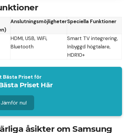
unktioner
Anslutningsmöjligheter
Speciella Funktioner
en)
HDMI, USB, WiFi,
Smart TV integrering,
Bluetooth
Inbyggd högtalare,
HDR10+
t Bästa Priset för
Bästa Priset Här
Jämför nu!
ärliga åsikter om Samsung