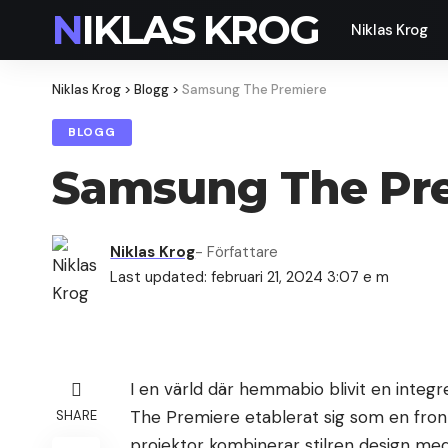
NIKLAS KROG
Niklas Krog
Niklas Krog
>
Blogg
>
Samsung The Premiere
BLOGG
Samsung The Pr
Niklas Krog
- Författare
Last updated: februari 21, 2024 3:07 e m
I en värld där hemmabio blivit en integ
The Premiere etablerat sig som en fr
SHARE
projektor kombinerar stilren design med