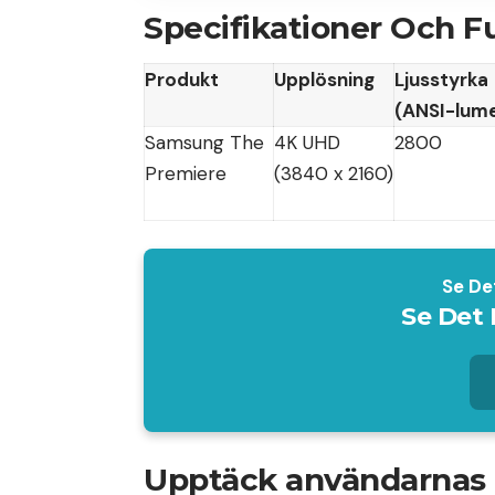
Specifikationer Och F
Produkt
Upplösning
Ljusstyrka
(ANSI-lum
Samsung The
4K UHD
2800
Premiere
(3840 x 2160)
Se De
Se Det 
Upptäck användarnas 