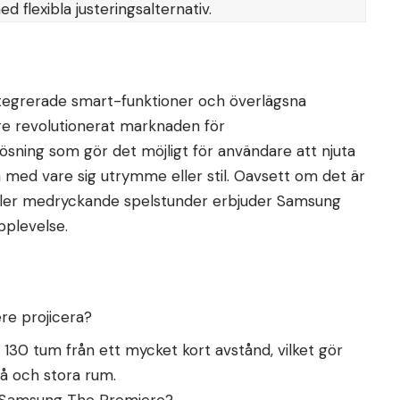
d flexibla justeringsalternativ.
ntegrerade smart-funktioner och överlägsna
e revolutionerat marknaden för
lösning som gör det möjligt för användare att njuta
 med vare sig utrymme eller stil. Oavsett om det är
eller medryckande spelstunder erbjuder Samsung
plevelse.
re projicera?
l 130 tum från ett mycket kort avstånd, vilket gör
må och stora rum.
r Samsung The Premiere?