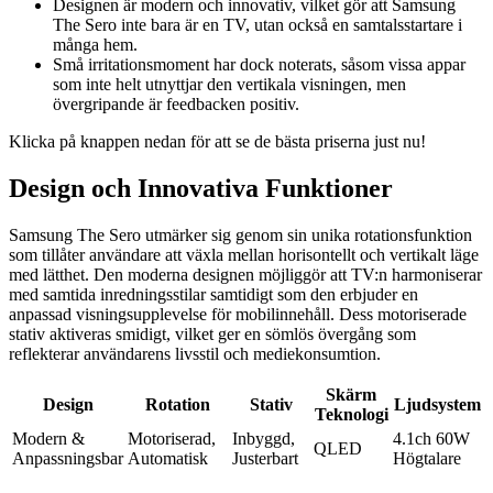
Designen är modern och innovativ, vilket gör att Samsung
The Sero inte bara är en TV, utan också en samtalsstartare i
många hem.
Små irritationsmoment har dock noterats, såsom vissa appar
som inte helt utnyttjar den vertikala visningen, men
övergripande är feedbacken positiv.
Klicka på knappen nedan för att se de bästa priserna just nu!
Design och Innovativa Funktioner
Samsung The Sero utmärker sig genom sin unika rotationsfunktion
som tillåter användare att växla mellan horisontellt och vertikalt läge
med lätthet. Den moderna designen möjliggör att TV:n harmoniserar
med samtida inredningsstilar samtidigt som den erbjuder en
anpassad visningsupplevelse för mobilinnehåll. Dess motoriserade
stativ aktiveras smidigt, vilket ger en sömlös övergång som
reflekterar användarens livsstil och mediekonsumtion.
Skärm
Design
Rotation
Stativ
Ljudsystem
Teknologi
Modern &
Motoriserad,
Inbyggd,
4.1ch 60W
QLED
Anpassningsbar
Automatisk
Justerbart
Högtalare