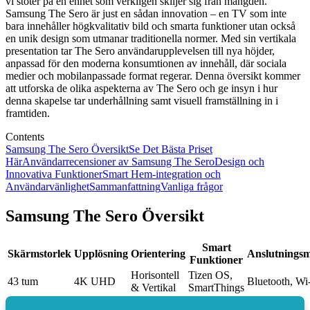
vi stöter på en enhet som verkligen skiljer sig från mängden.
Samsung The Sero är just en sådan innovation – en TV som inte
bara innehåller högkvalitativ bild och smarta funktioner utan också
en unik design som utmanar traditionella normer. Med sin vertikala
presentation tar The Sero användarupplevelsen till nya höjder,
anpassad för den moderna konsumtionen av innehåll, där sociala
medier och mobilanpassade format regerar. Denna översikt kommer
att utforska de olika aspekterna av The Sero och ge insyn i hur
denna skapelse tar underhållning samt visuell framställning in i
framtiden.
Contents
Samsung The Sero Översikt
Se Det Bästa Priset
Här
Användarrecensioner av Samsung The Sero
Design och
Innovativa Funktioner
Smart Hem-integration och
Användarvänlighet
Sammanfattning
Vanliga frågor
Samsung The Sero Översikt
Smart
Skärmstorlek
Upplösning
Orientering
Anslutningsm
Funktioner
Horisontell
Tizen OS,
43 tum
4K UHD
Bluetooth, W
& Vertikal
SmartThings