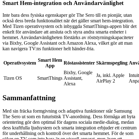
Smart Hem-integration och Användarvänlighet
Inte bara dess fysiska egenskaper gör The Sero till en pionjär, utan
också dess breda funktionalitet när det gäller smart hem-integration.
Med Tizen operativsystem och inbyggda SmartThings-appen blir det
enkelt för användare att ansluta och styra andra smarta enheter i
hemmet. Användarvänligheten förstärks av röststyrningskapaciteter
via Bixby, Google Assistant och Amazon Alexa, vilket gör att man
kan navigera TV:ns funktioner helt händer-fria.
Smart Hem
Operativsystem
Röstassistenter
Skärmspegling
Anvä
App
Bixby, Google
Ja, inkl. Apple
Intui
Tizen OS
SmartThings
Assistant,
AirPlay 2
Anpa
Alexa
Sammanfattning
Med sin fräcka formgivning och adaptiva funktioner står Samsung
The Sero ut som en futuristisk TV-anordning. Dess förmåga att byta
orientering gör den optimal för dagens sociala medie-dialog, medan
dess kraftfulla ljudsystem och smarta integration erbjuder ett centrum
för underhållning och kontroll över det smarta hemmet. För de som
söker en TV som inte bara är en visuell apparat, men även ett