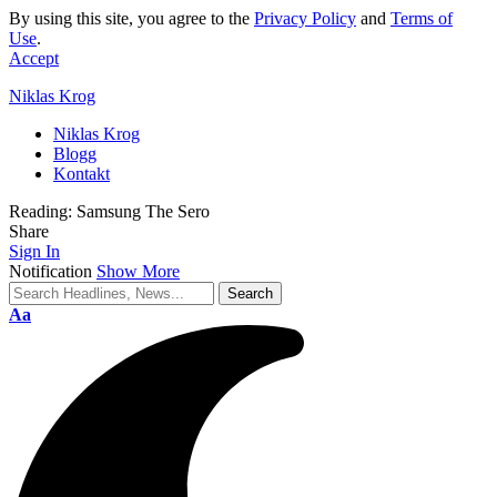
By using this site, you agree to the
Privacy Policy
and
Terms of
Use
.
Accept
Niklas Krog
Niklas Krog
Blogg
Kontakt
Reading:
Samsung The Sero
Share
Sign In
Notification
Show More
Font
Aa
Resizer