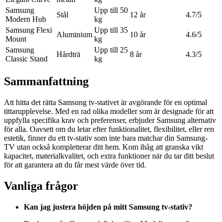
Samsung
Upp till 50
Stål
12 år
4.7/5
Modern Hub
kg
Samsung Flexi
Upp till 35
Aluminium
10 år
4.6/5
Mount
kg
Samsung
Upp till 25
Hårdträ
8 år
4.3/5
Classic Stand
kg
Sammanfattning
Att hitta det rätta Samsung tv-stativet är avgörande för en optimal
tittarupplevelse. Med en rad olika modeller som är designade för att
uppfylla specifika krav och preferenser, erbjuder Samsung alternativ
för alla. Oavsett om du letar efter funktionalitet, flexibilitet, eller ren
estetik, finner du ett tv-stativ som inte bara matchar din Samsung-
TV utan också kompletterar ditt hem. Kom ihåg att granska vikt
kapacitet, materialkvalitet, och extra funktioner när du tar ditt beslut
för att garantera att du får mest värde över tid.
Vanliga frågor
Kan jag justera höjden på mitt Samsung tv-stativ?