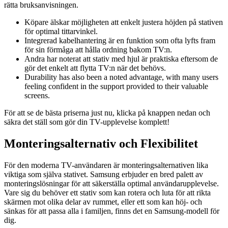
rätta bruksanvisningen.
Köpare älskar möjligheten att enkelt justera höjden på stativen
för optimal tittarvinkel.
Integrerad kabelhantering är en funktion som ofta lyfts fram
för sin förmåga att hålla ordning bakom TV:n.
Andra har noterat att stativ med hjul är praktiska eftersom de
gör det enkelt att flytta TV:n när det behövs.
Durability has also been a noted advantage, with many users
feeling confident in the support provided to their valuable
screens.
För att se de bästa priserna just nu, klicka på knappen nedan och
säkra det ställ som gör din TV-upplevelse komplett!
Monteringsalternativ och Flexibilitet
För den moderna TV-användaren är monteringsalternativen lika
viktiga som själva stativet. Samsung erbjuder en bred palett av
monteringslösningar för att säkerställa optimal användarupplevelse.
Vare sig du behöver ett stativ som kan rotera och luta för att rikta
skärmen mot olika delar av rummet, eller ett som kan höj- och
sänkas för att passa alla i familjen, finns det en Samsung-modell för
dig.