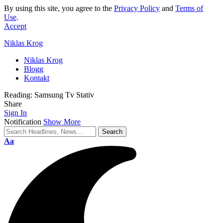
By using this site, you agree to the
Privacy Policy
and
Terms of
Use
.
Accept
Niklas Krog
Niklas Krog
Blogg
Kontakt
Reading:
Samsung Tv Stativ
Share
Sign In
Notification
Show More
Font
Aa
Resizer