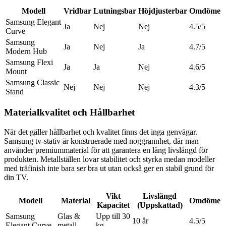
Modell
Vridbar
Lutningsbar
Höjdjusterbar
Omdöme
Samsung Elegant
Ja
Nej
Nej
4.5/5
Curve
Samsung
Ja
Nej
Ja
4.7/5
Modern Hub
Samsung Flexi
Ja
Ja
Nej
4.6/5
Mount
Samsung Classic
Nej
Nej
Nej
4.3/5
Stand
Materialkvalitet och Hållbarhet
När det gäller hållbarhet och kvalitet finns det inga genvägar.
Samsung tv-stativ är konstruerade med noggrannhet, där man
använder premiummaterial för att garantera en lång livslängd för
produkten. Metallställen lovar stabilitet och styrka medan modeller
med träfinish inte bara ser bra ut utan också ger en stabil grund för
din TV.
Vikt
Livslängd
Modell
Material
Omdöme
Kapacitet
(Uppskattad)
Samsung
Glas &
Upp till 30
10 år
4.5/5
Elegant Curve
metall
kg