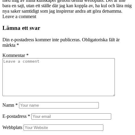
med mig av mina kunskaper genom denna webbplats. Det är inte
bara en sajt, utan ett ställe där jag kan koppla av, ha kul och lära mig
nya saker samtidigt som jag inspirerar andra att göra detsamma.
Leave a comment
Lämna ett svar
Din e-postadress kommer inte publiceras.
Obligatoriska fält är
märkta
*
Kommentar
*
Namn
*
E-postadress
*
Webbplats