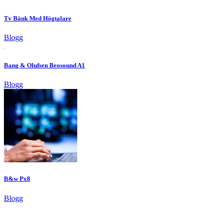
Tv Bänk Med Högtalare
Blogg
Bang & Olufsen Beosound A1
Blogg
B&w Px8
Blogg