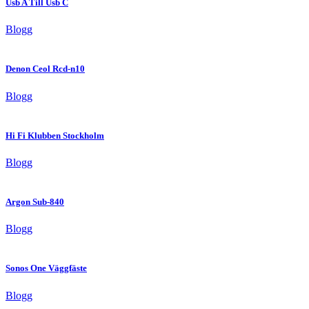
Usb A Till Usb C
Blogg
Denon Ceol Rcd-n10
Blogg
Hi Fi Klubben Stockholm
Blogg
Argon Sub-840
Blogg
Sonos One Väggfäste
Blogg