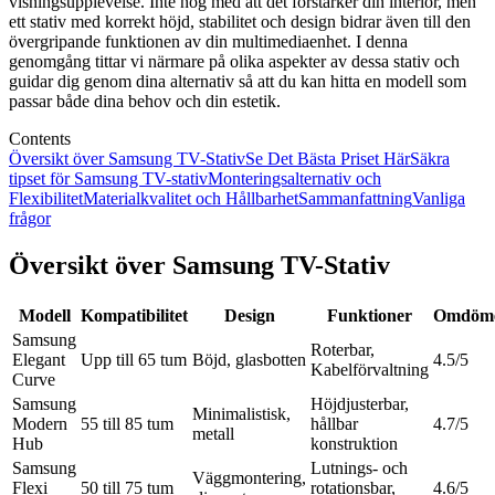
visningsupplevelse. Inte nog med att det förstärker din interiör, men
ett stativ med korrekt höjd, stabilitet och design bidrar även till den
övergripande funktionen av din multimediaenhet. I denna
genomgång tittar vi närmare på olika aspekter av dessa stativ och
guidar dig genom dina alternativ så att du kan hitta en modell som
passar både dina behov och din estetik.
Contents
Översikt över Samsung TV-Stativ
Se Det Bästa Priset Här
Säkra
tipset för Samsung TV-stativ
Monteringsalternativ och
Flexibilitet
Materialkvalitet och Hållbarhet
Sammanfattning
Vanliga
frågor
Översikt över Samsung TV-Stativ
Modell
Kompatibilitet
Design
Funktioner
Omdöm
Samsung
Roterbar,
Elegant
Upp till 65 tum
Böjd, glasbotten
4.5/5
Kabelförvaltning
Curve
Samsung
Höjdjusterbar,
Minimalistisk,
Modern
55 till 85 tum
hållbar
4.7/5
metall
Hub
konstruktion
Samsung
Lutnings- och
Väggmontering,
Flexi
50 till 75 tum
rotationsbar,
4.6/5