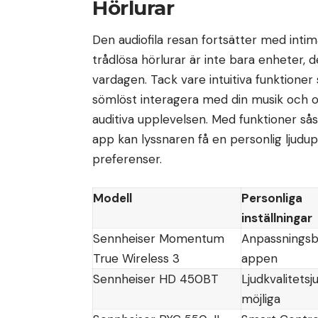
Hörlurar
Den audiofila resan fortsätter med inti
trådlösa hörlurar är inte bara enheter, 
vardagen. Tack vare intuitiva funktione
sömlöst interagera med din musik och
auditiva upplevelsen. Med funktioner så
app kan lyssnaren få en personlig ljudu
preferenser.
Modell
Personliga
inställningar
Sennheiser Momentum
Anpassningsb
True Wireless 3
appen
Sennheiser HD 450BT
Ljudkvalitetsj
möjliga