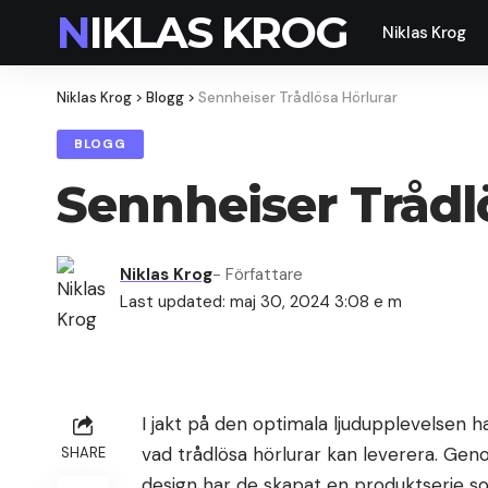
NIKLAS KROG
Niklas Krog
Niklas Krog
>
Blogg
>
Sennheiser Trådlösa Hörlurar
BLOGG
Sennheiser Trådl
Niklas Krog
- Författare
Last updated: maj 30, 2024 3:08 e m
I jakt på den optimala ljudupplevelsen 
vad trådlösa hörlurar kan leverera. Ge
SHARE
design har de skapat en produktserie s