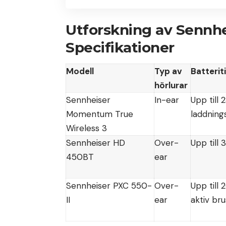
Utforskning av Sennhe
Specifikationer
Modell
Typ av
Batterit
hörlurar
Sennheiser
In-ear
Upp till
Momentum True
laddning
Wireless 3
Sennheiser HD
Over-
Upp till
450BT
ear
Sennheiser PXC 550-
Over-
Upp till
II
ear
aktiv br