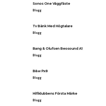
Sonos One Väggfäste
Blogg
Tv Bänk Med Högtalare
Blogg
Bang & Olufsen Beosound A1
Blogg
B&w Px8
Blogg
Hifiklubbens Första Märke
Blogg