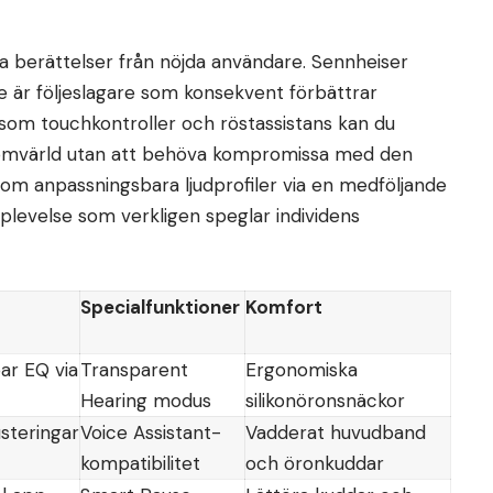
ma berättelser från nöjda användare. Sennheiser
de är följeslagare som konsekvent förbättrar
r som touchkontroller och röstassistans kan du
 omvärld utan att behöva kompromissa med den
som anpassningsbara ljudprofiler via en medföljande
pplevelse som verkligen speglar individens
Specialfunktioner
Komfort
ar EQ via
Transparent
Ergonomiska
Hearing modus
silikonöronsnäckor
usteringar
Voice Assistant-
Vadderat huvudband
kompatibilitet
och öronkuddar