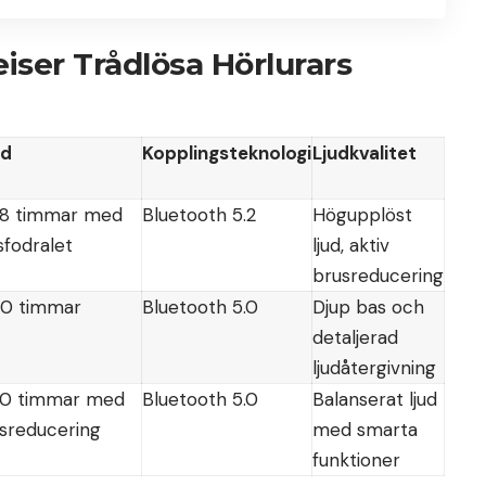
iser Trådlösa Hörlurars
id
Kopplingsteknologi
Ljudkvalitet
 28 timmar med
Bluetooth 5.2
Högupplöst
sfodralet
ljud, aktiv
brusreducering
 30 timmar
Bluetooth 5.0
Djup bas och
detaljerad
ljudåtergivning
 20 timmar med
Bluetooth 5.0
Balanserat ljud
usreducering
med smarta
funktioner