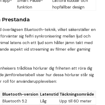
l app-
Smart Pause-
Lättöra kuddar och
funktion
hopfällbar design
h Prestanda
 överlägsen Bluetooth-teknik, vilket säkerställer en
örväntar sig felfri synkronisering mellan ljud och
inimal latens och ett ljud som håller jämn takt med
rande aspekt vid streaming av filmer eller gaming
eisers trådlösa hörlurar dig friheten att röra dig
e jämförelsetabell visar hur dessa hörlurar står sig
r roll för användarupplevelsen:
Bluetooth-version
Latenstid
Täckningsområde
Bluetooth 5.2
Låg
Upp till 60 meter