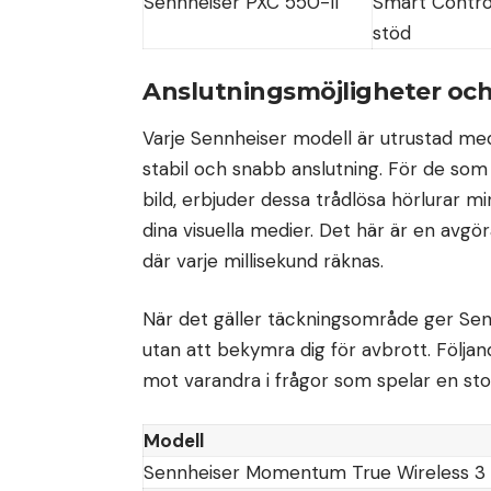
Sennheiser PXC 550-II
Smart Contro
stöd
Anslutningsmöjligheter oc
Varje Sennheiser modell är utrustad med
stabil och snabb anslutning. För de som f
bild, erbjuder dessa trådlösa hörlurar m
dina visuella medier. Det här är en avgö
där varje millisekund räknas.
När det gäller täckningsområde ger Sennh
utan att bekymra dig för avbrott. Följand
mot varandra i frågor som spelar en sto
Modell
Sennheiser Momentum True Wireless 3