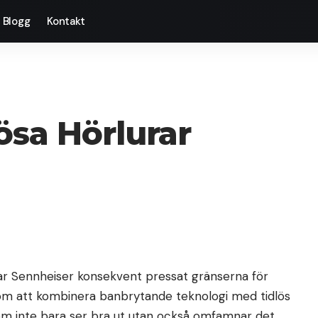
Blogg
Kontakt
ösa Hörlurar
har Sennheiser konsekvent pressat gränserna för
nom att kombinera banbrytande teknologi med tidlös
om inte bara ser bra ut utan också omfamnar det