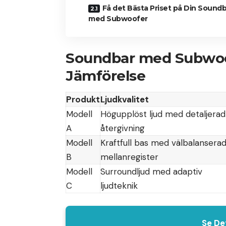
Få det Bästa Priset på Din Sound
med Subwoofer
Soundbar med Subwoof
Jämförelse
Produkt
Ljudkvalitet
Modell
Högupplöst ljud med detaljerad
A
återgivning
Modell
Kraftfull bas med välbalansera
B
mellanregister
Modell
Surroundljud med adaptiv
C
ljudteknik
Se De