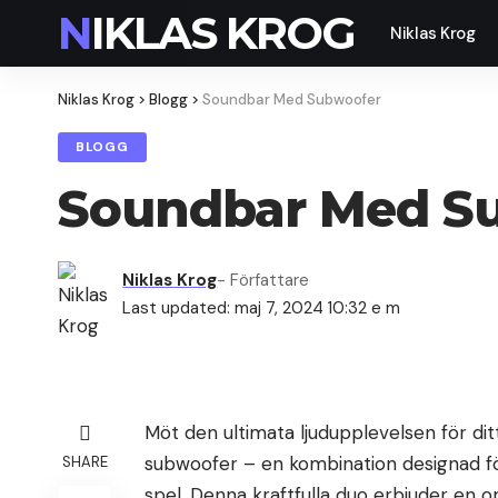
NIKLAS KROG
Niklas Krog
Niklas Krog
>
Blogg
>
Soundbar Med Subwoofer
BLOGG
Soundbar Med S
Niklas Krog
- Författare
Last updated: maj 7, 2024 10:32 e m
Möt den ultimata ljudupplevelsen för 
subwoofer – en kombination designad för 
SHARE
spel. Denna kraftfulla duo erbjuder en om