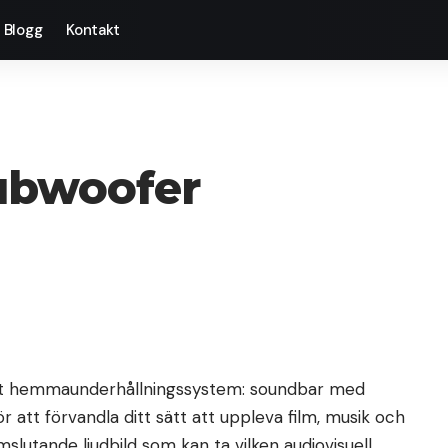
Blogg
Kontakt
ubwoofer
ditt hemmaunderhållningssystem: soundbar med
att förvandla ditt sätt att uppleva film, musik och
slutande ljudbild som kan ta vilken audiovisuell