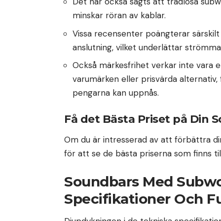
Det har också sagts att trådlösa sub
minskar röran av kablar.
Vissa recensenter poängterar särskil
anslutning, vilket underlättar strömm
Också märkesfrihet verkar inte vara 
varumärken eller prisvärda alternativ,
pengarna kan uppnås.
Få det Bästa Priset på Di
Om du är intresserad av att förbättra 
för att se de bästa priserna som finns til
Soundbars Med Subwoo
Specifikationer Och F