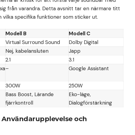
nerna är kritisk för att förstå varje soundbar med
sig från varandra. Detta avsnitt tar en närmare titt
vilka specifika funktioner som sticker ut.
Modell B
Modell C
Virtual Surround Sound
Dolby Digital
Nej, kabelansluten
Japp
2.1
3.1
exa
–
Google Assistant
300W
250W
Bass Boost, Lärande
Eko-läge,
fjärrkontroll
Dialogförstärkning
 Användarupplevelse och