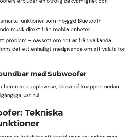
woofers erbjuder en otrolig bekvämlighet och
t smarta funktioner som inbyggd Bluetooth-
ande musik direkt från mobila enheter.
ett problem – oavsett om det är från välkända
 finns det ett enhälligt medgivande om att valuta för
n Soundbar med Subwoofer
din hemmabioupplevelse, klicka på knappen nedan
lgängliga just nu!
fer: Tekniska
unktioner