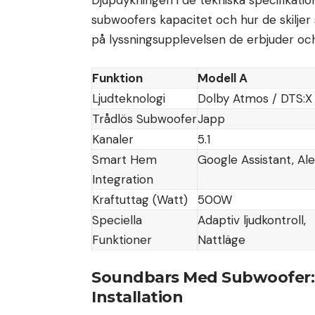
Djupdykningen i de tekniska specifikatio
subwoofers kapacitet och hur de skiljer 
på lyssningsupplevelsen de erbjuder och 
Funktion
Modell A
Ljudteknologi
Dolby Atmos / DTS:X
Trådlös Subwoofer
Japp
Kanaler
5.1
Smart Hem
Google Assistant, Al
Integration
Kraftuttag (Watt)
500W
Speciella
Adaptiv ljudkontroll,
Funktioner
Nattläge
Soundbars Med Subwoofer:
Installation