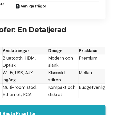
bar
Vanliga frågor
er: En Detaljerad
Anslutningar
Design
Prisklass
Bluetooth, HDMI,
Modern och
Premium
Optisk
slank
d
Wi-Fi, USB, AUX-
Klassiskt
Mellan
ingång
stilren
Multi-room stöd,
Kompakt och
Budgetvänlig
Ethernet, RCA
diskret
t Bästa Priset för