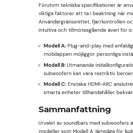
Förutom tekniska specifikationer är anv
viktiga faktorer att ta i beaktning när
Användargränssnittet, fjärrkontrollen 
intuitiva och tillmötesgående även för 
Modell A:
Plug-and-play med enfaldig 
mobilappen möjliggör personliga instäl
Modell B:
Utmanande initialkonfigurat
subwoofern kan vara restriktiv beroe
Modell C:
Enstaka HDMI-ARC anslutning
smarta enheter tillhandahåller bekväm
Sammanfattning
Urvalet av soundbars med subwoofers är
modeller som Modell A, lämpliga för ljude