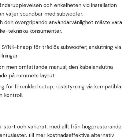
ändarupplevelsen och enkelheten vid installation
 man väljer soundbar med subwoofer.
och den övergripande användarvänlighet måste vara
icke-tekniska konsumenter.
SYNK-knapp för trådlös subwoofer; anslutning via
lningar.
ion men omfattande manual; den kabelanslutna
nde på rummets layout.
 för förenklad setup; röststyrning via kompatibla
 kontroll.
 stort och varierat, med allt från högpresterande
ntusiaster, till mer kostnadseffektiva alternativ