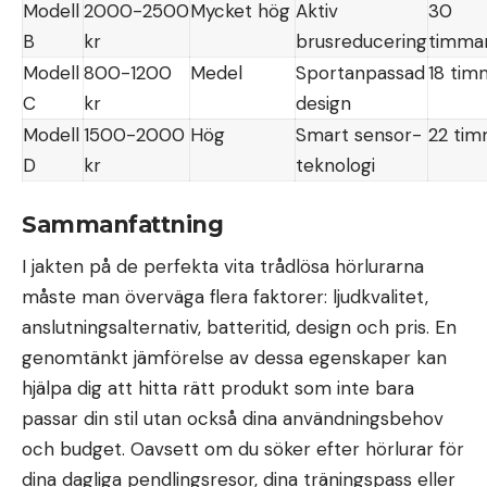
Modell
2000-2500
Mycket hög
Aktiv
30
B
kr
brusreducering
timma
Modell
800-1200
Medel
Sportanpassad
18 tim
C
kr
design
Modell
1500-2000
Hög
Smart sensor-
22 tim
D
kr
teknologi
Sammanfattning
I jakten på de perfekta vita trådlösa hörlurarna
måste man överväga flera faktorer: ljudkvalitet,
anslutningsalternativ, batteritid, design och pris. En
genomtänkt jämförelse av dessa egenskaper kan
hjälpa dig att hitta rätt produkt som inte bara
passar din stil utan också dina användningsbehov
och budget. Oavsett om du söker efter hörlurar för
dina dagliga pendlingsresor, dina träningspass eller