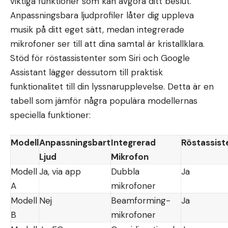
viktiga funktioner som kan avgöra ditt beslut.
Anpassningsbara ljudprofiler låter dig uppleva
musik på ditt eget sätt, medan integrerade
mikrofoner ser till att dina samtal är kristallklara.
Stöd för röstassistenter som Siri och Google
Assistant lägger dessutom till praktisk
funktionalitet till din lyssnarupplevelse. Detta är en
tabell som jämför några populära modellernas
speciella funktioner:
Modell
Anpassningsbart
Integrerad
Röstassist
Ljud
Mikrofon
Modell
Ja, via app
Dubbla
Ja
A
mikrofoner
Modell
Nej
Beamforming-
Ja
B
mikrofoner