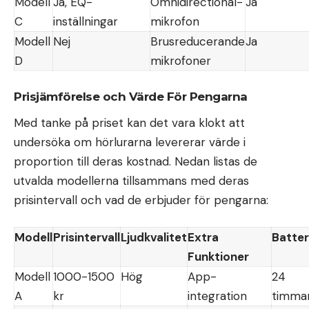
Modell
Ja, EQ-
Omnidirectional-
Ja
C
inställningar
mikrofon
Modell
Nej
Brusreducerande
Ja
D
mikrofoner
Prisjämförelse och Värde För Pengarna
Med tanke på priset kan det vara klokt att
undersöka om hörlurarna levererar värde i
proportion till deras kostnad. Nedan listas de
utvalda modellerna tillsammans med deras
prisintervall och vad de erbjuder för pengarna:
Modell
Prisintervall
Ljudkvalitet
Extra
Batter
Funktioner
Modell
1000-1500
Hög
App-
24
A
kr
integration
timma