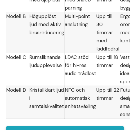
parning
byg
Modell B
Högupplöst
Multi-point
Upp till
Erg
ljud med aktiv
anslutning
30
öro
brusreducering
timmar
med
med
kont
laddfodral
Modell C
Rumsliknande
LDAC stöd
Upp till 18
Vatt
ljudupplevelse
för hi-res
timmar
desi
audio trådlöst
idea
spo
Modell D
Kristallklart ljud
NFC och
Upp till 22
Futu
i
automatisk
timmar
des
samtalskvalitet
enhetsväxling
sma
sen