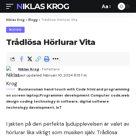
NIKLAS KROG
Aa
Font
Resizer
Niklas Krog
>
Blogg
>
Trådlösa Hörlurar Vita
BLOGG
Trådlösa Hörlurar Vita
Niklas Krog
- Författare
Last updated: februari 10, 2024 8:15 f m
Businessman hand touch with Code html and programming
on screen laptop,Programmer development Computer code,web
design coding technology in software, digital software
technology development, IoT
I jakten på den perfekta ljudupplevelsen är valet av
hörlurar lika viktigt som musiken själv. Trådlösa