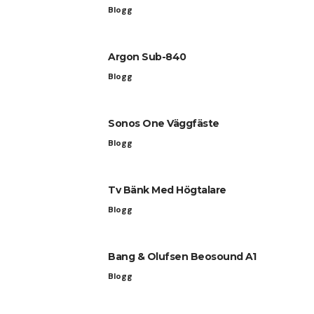
Blogg
Argon Sub-840
Blogg
Sonos One Väggfäste
Blogg
Tv Bänk Med Högtalare
Blogg
Bang & Olufsen Beosound A1
Blogg