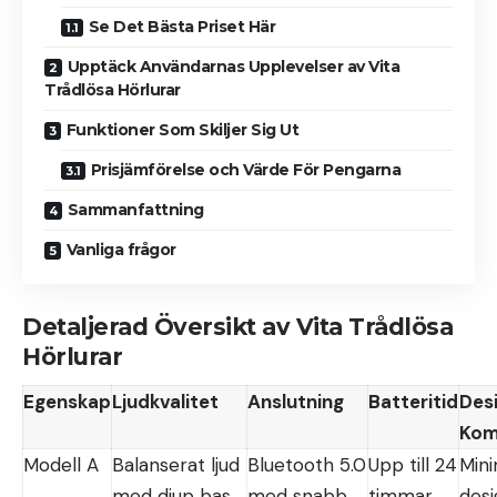
Se Det Bästa Priset Här
Upptäck Användarnas Upplevelser av Vita
Trådlösa Hörlurar
Funktioner Som Skiljer Sig Ut
Prisjämförelse och Värde För Pengarna
Sammanfattning
Vanliga frågor
Detaljerad Översikt av Vita Trådlösa
Hörlurar
Egenskap
Ljudkvalitet
Anslutning
Batteritid
Des
Kom
Modell A
Balanserat ljud
Bluetooth 5.0
Upp till 24
Mini
med djup bas
med snabb
timmar
desi