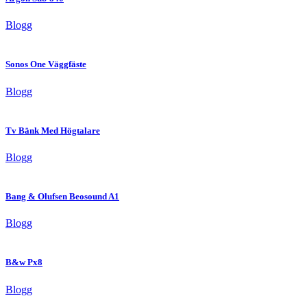
Blogg
Sonos One Väggfäste
Blogg
Tv Bänk Med Högtalare
Blogg
Bang & Olufsen Beosound A1
Blogg
B&w Px8
Blogg