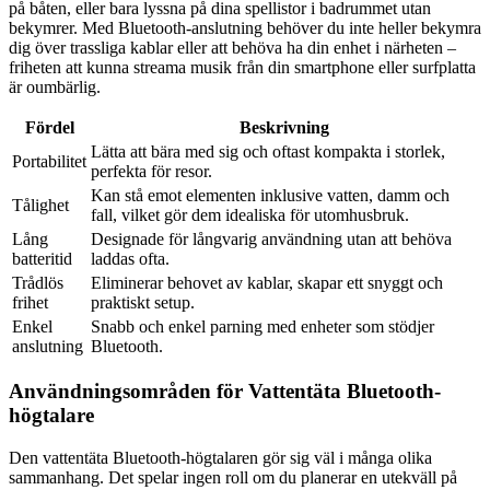
på båten, eller bara lyssna på dina spellistor i badrummet utan
bekymrer. Med Bluetooth-anslutning behöver du inte heller bekymra
dig över trassliga kablar eller att behöva ha din enhet i närheten –
friheten att kunna streama musik från din smartphone eller surfplatta
är oumbärlig.
Fördel
Beskrivning
Lätta att bära med sig och oftast kompakta i storlek,
Portabilitet
perfekta för resor.
Kan stå emot elementen inklusive vatten, damm och
Tålighet
fall, vilket gör dem idealiska för utomhusbruk.
Lång
Designade för långvarig användning utan att behöva
batteritid
laddas ofta.
Trådlös
Eliminerar behovet av kablar, skapar ett snyggt och
frihet
praktiskt setup.
Enkel
Snabb och enkel parning med enheter som stödjer
anslutning
Bluetooth.
Användningsområden för Vattentäta Bluetooth-
högtalare
Den vattentäta Bluetooth-högtalaren gör sig väl i många olika
sammanhang. Det spelar ingen roll om du planerar en utekväll på