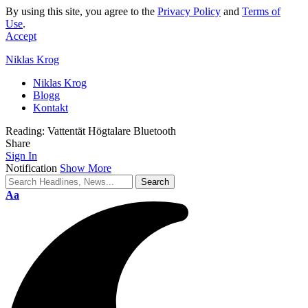
By using this site, you agree to the
Privacy Policy
and
Terms of
Use
.
Accept
Niklas Krog
Niklas Krog
Blogg
Kontakt
Reading:
Vattentät Högtalare Bluetooth
Share
Sign In
Notification
Show More
Font
Aa
Resizer