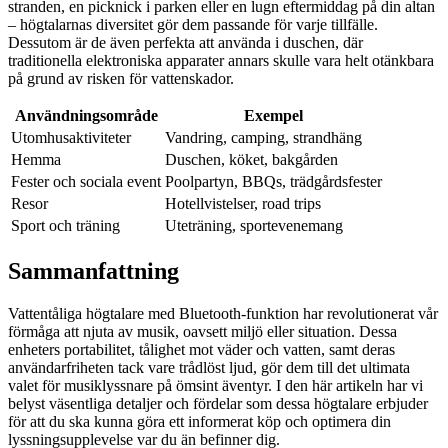
stranden, en picknick i parken eller en lugn eftermiddag på din altan
– högtalarnas diversitet gör dem passande för varje tillfälle.
Dessutom är de även perfekta att använda i duschen, där
traditionella elektroniska apparater annars skulle vara helt otänkbara
på grund av risken för vattenskador.
Användningsområde
Exempel
Utomhusaktiviteter
Vandring, camping, strandhäng
Hemma
Duschen, köket, bakgården
Fester och sociala event
Poolpartyn, BBQs, trädgårdsfester
Resor
Hotellvistelser, road trips
Sport och träning
Uteträning, sportevenemang
Sammanfattning
Vattentåliga högtalare med Bluetooth-funktion har revolutionerat vår
förmåga att njuta av musik, oavsett miljö eller situation. Dessa
enheters portabilitet, tålighet mot väder och vatten, samt deras
användarfriheten tack vare trådlöst ljud, gör dem till det ultimata
valet för musiklyssnare på ömsint äventyr. I den här artikeln har vi
belyst väsentliga detaljer och fördelar som dessa högtalare erbjuder
för att du ska kunna göra ett informerat köp och optimera din
lyssningsupplevelse var du än befinner dig.