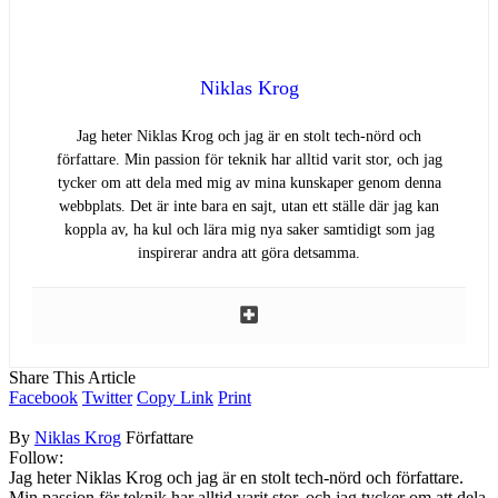
Niklas Krog
Jag heter Niklas Krog och jag är en stolt tech-nörd och
författare. Min passion för teknik har alltid varit stor, och jag
tycker om att dela med mig av mina kunskaper genom denna
webbplats. Det är inte bara en sajt, utan ett ställe där jag kan
koppla av, ha kul och lära mig nya saker samtidigt som jag
inspirerar andra att göra detsamma.
Share This Article
Facebook
Twitter
Copy Link
Print
By
Niklas Krog
Författare
Follow:
Jag heter Niklas Krog och jag är en stolt tech-nörd och författare.
Min passion för teknik har alltid varit stor, och jag tycker om att dela