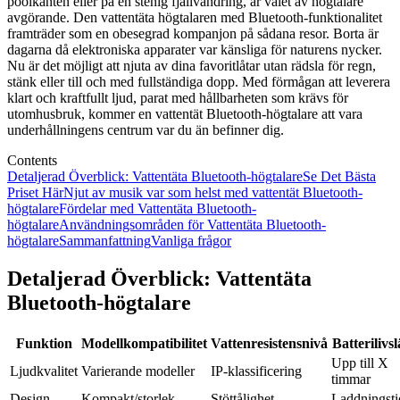
poolkanten eller på en stenig fjällvandring, är valet av högtalare
avgörande. Den vattentäta högtalaren med Bluetooth-funktionalitet
framträder som en obesegrad kompanjon på sådana resor. Borta är
dagarna då elektroniska apparater var känsliga för naturens nycker.
Nu är det möjligt att njuta av dina favoritlåtar utan rädsla för regn,
stänk eller till och med fullständiga dopp. Med förmågan att leverera
klart och kraftfullt ljud, parat med hållbarheten som krävs för
utomhusbruk, kommer en vattentät Bluetooth-högtalare att vara
underhållningens centrum var du än befinner dig.
Contents
Detaljerad Överblick: Vattentäta Bluetooth-högtalare
Se Det Bästa
Priset Här
Njut av musik var som helst med vattentät Bluetooth-
högtalare
Fördelar med Vattentäta Bluetooth-
högtalare
Användningsområden för Vattentäta Bluetooth-
högtalare
Sammanfattning
Vanliga frågor
Detaljerad Överblick: Vattentäta
Bluetooth-högtalare
Funktion
Modellkompatibilitet
Vattenresistensnivå
Batterilivs
Upp till X
Ljudkvalitet
Varierande modeller
IP-klassificering
timmar
Design
Kompakt/storlek
Stöttålighet
Laddningsti