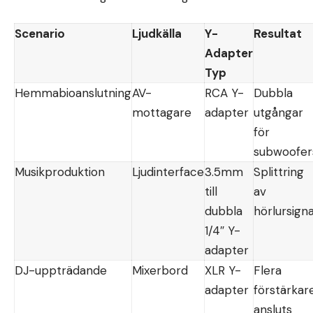
Scenario
Ljudkälla
Y-
Resultat
Adapter
Typ
Hemmabioanslutning
AV-
RCA Y-
Dubbla
mottagare
adapter
utgångar
för
subwoofer
Musikproduktion
Ljudinterface
3.5mm
Splittring
till
av
dubbla
hörlursigna
1/4″ Y-
adapter
DJ-uppträdande
Mixerbord
XLR Y-
Flera
adapter
förstärkar
ansluts