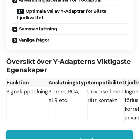
Optimala Val av Y-Adaptrar för Bästa
Ljudkvalitet
Sammanfattning
Vanliga frågor
Översikt över Y-Adapterns Viktigaste
Egenskaper
Funktion
Anslutningstyp
Kompatibilitet
Ljudk
Signaluppdelning
3.5mm, RCA,
Universell med
Ingen
XLR etc.
rätt kontakt
förlus
korre
använ