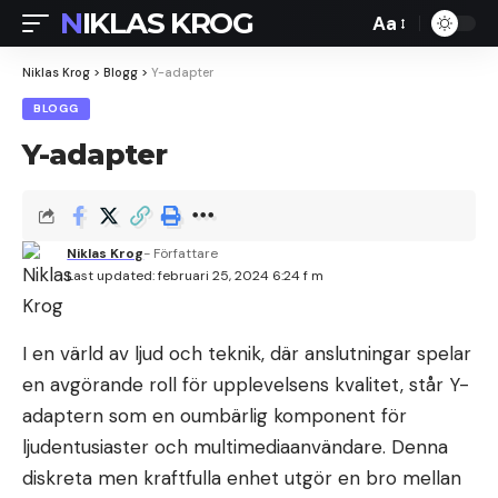
NIKLAS KROG
Aa
Font
Resizer
Niklas Krog
>
Blogg
>
Y-adapter
BLOGG
Y-adapter
Niklas Krog
- Författare
Last updated: februari 25, 2024 6:24 f m
I en värld av ljud och teknik, där anslutningar spelar
en avgörande roll för upplevelsens kvalitet, står Y-
adaptern som en oumbärlig komponent för
ljudentusiaster och multimediaanvändare. Denna
diskreta men kraftfulla enhet utgör en bro mellan