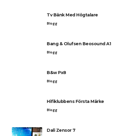
Tv Bänk Med Högtalare
Blogg
Bang & Olufsen Beosound A1
Blogg
B&w Px8
Blogg
Hifiklubbens Första Märke
Blogg
Dali Zensor 7